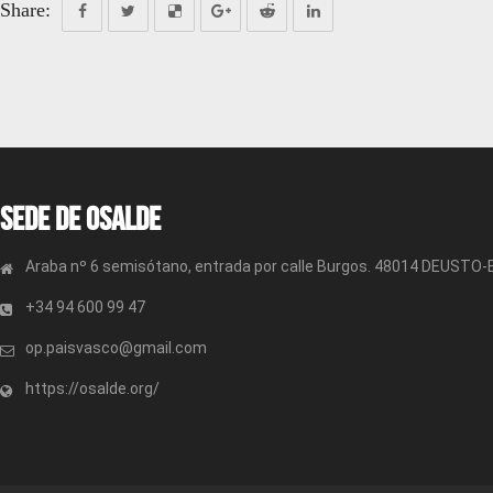
Share:
Sede de OSALDE
Araba nº 6 semisótano, entrada por calle Burgos. 48014 DEUSTO
+34 94 600 99 47
op.paisvasco@gmail.com
https://osalde.org/