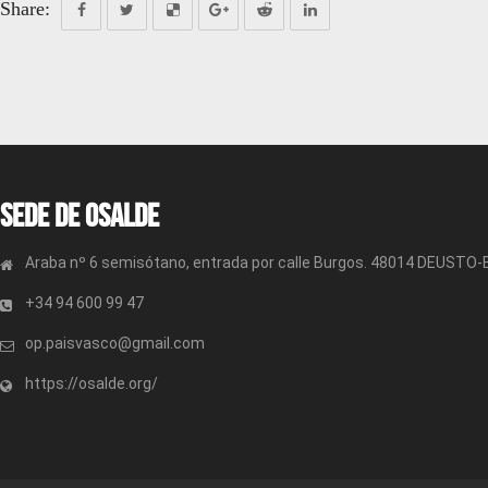
Share:
Sede de OSALDE
Araba nº 6 semisótano, entrada por calle Burgos. 48014 DEUSTO
+34 94 600 99 47
op.paisvasco@gmail.com
https://osalde.org/