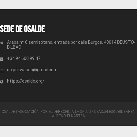
Sede de OSALDE
Araba nº 6 semisótano, entrada por calle Burgos. 48014 DEUSTO-
BILBAO
+34 94 600 99 47
op.paisvasco@gmail.com
https://osalde.org/
OSALDE | ASOCIACIÓN POR EL DERECHO A LA SALUD · OSASUN ESKUBIDEAREN
ALDEKO ELKARTEA