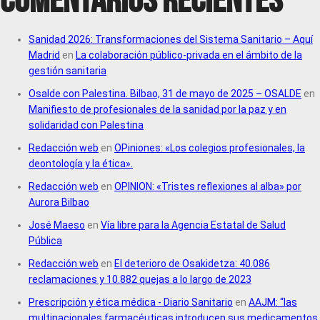
Sanidad 2026: Transformaciones del Sistema Sanitario – Aquí
Madrid
en
La colaboración público-privada en el ámbito de la
gestión sanitaria
Osalde con Palestina. Bilbao, 31 de mayo de 2025 – OSALDE
en
Manifiesto de profesionales de la sanidad por la paz y en
solidaridad con Palestina
Redacción web
en
OPiniones: «Los colegios profesionales, la
deontología y la ética».
Redacción web
en
OPINION: «Tristes reflexiones al alba» por
Aurora Bilbao
José Maeso
en
Vía libre para la Agencia Estatal de Salud
Pública
Redacción web
en
El deterioro de Osakidetza: 40.086
reclamaciones y 10.882 quejas a lo largo de 2023
Prescripción y ética médica - Diario Sanitario
en
AAJM: “las
multinacionales farmacéuticas introducen sus medicamentos