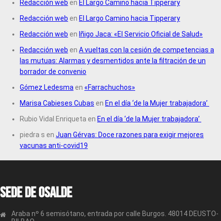
Redacción web
en
El Largo Camino hacia Tipperary
Redacción web
en
El Largo Camino hacia Tipperary
Redacción web
en
Iñigo Jaca: «El Servicio Oficial de Salud»
Redacción web
en
A vueltas con la cesión de competencias a
las mutuas: Alarmas y desmentidos ante la filtración de un
borrador de convenio
Gómez Ledesma
en
«Farrachuchos»
Marisa Cabieses Cubas
en
En el día ‘de la Mujer trabajadora’
Rubio Vidal Enriqueta
en
En el día ‘de la Mujer trabajadora’
piedra s
en
Juan Gérvas: Doce razones para exigir mejores
vacunas anti-covid19
Sede de OSALDE
Araba nº 6 semisótano, entrada por calle Burgos. 48014 DEUSTO-