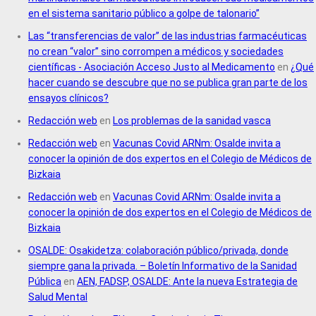
en el sistema sanitario público a golpe de talonario”
Las “transferencias de valor” de las industrias farmacéuticas
no crean “valor” sino corrompen a médicos y sociedades
científicas - Asociación Acceso Justo al Medicamento
en
¿Qué
hacer cuando se descubre que no se publica gran parte de los
ensayos clínicos?
Redacción web
en
Los problemas de la sanidad vasca
Redacción web
en
Vacunas Covid ARNm: Osalde invita a
conocer la opinión de dos expertos en el Colegio de Médicos de
Bizkaia
Redacción web
en
Vacunas Covid ARNm: Osalde invita a
conocer la opinión de dos expertos en el Colegio de Médicos de
Bizkaia
OSALDE: Osakidetza: colaboración público/privada, donde
siempre gana la privada. – Boletín Informativo de la Sanidad
Pública
en
AEN, FADSP, OSALDE: Ante la nueva Estrategia de
Salud Mental