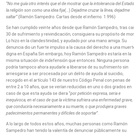
“No me guía otro interés que el de mostrar que la intolerancia del Estado
la religión son como una idea fija
(…)
Dejadme cruzar la línea, dejadme
saltar”
(Ramón Sampedro. Cartas desde el infierno. 1.996)
Se han cumplido veinte años desde que Ramón Sampedro, tras ca
30 de sufrimiento y reivindicación, consiguiera su propósito de mori
Lo hizo en la clandestinidad, y ayudado por una mano amiga. Su
denuncia dio un fuerte impulso a la causa del derecho a una muert
digna en España.Sin embargo, hoy Ramón Sampedro estaría en la
misma situación de indefensión que entonces. Ninguna persona
podría tampoco ahora ayudarle a liberarse de su sufrimiento sin
arriesgarse a ser procesada por un delito de ayuda al suicidio,
recogido en el artículo 143 de nuestro Código Penal con penas de
entre 2 a 10 años, que se verían reducidas en uno o dos grados en
caso de que esta ayuda se diera “
por petición expresa, seria e
inequívoca, en el caso de que la víctima sufriera una enfermedad grave,
que conduciría necesariamente a su muerte, o que produjera graves
padecimientos permanentes y difíciles de soportar
”.
A lo largo de todos estos años, muchas personas como Ramón
Sampedro han tenido la valentía de denunciar públicamente su