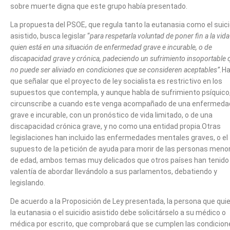
sobre muerte digna que este grupo había presentado.
La propuesta del PSOE, que regula tanto la eutanasia como el suici
asistido, busca legislar “
para respetarla voluntad de poner fin a la vida
quien está en una situación de enfermedad grave e incurable, o de
discapacidad grave y crónica, padeciendo un sufrimiento insoportable 
no puede ser aliviado en condiciones que se consideren aceptables”.
Ha
que señalar que el proyecto de ley socialista es restrictivo en los
supuestos que contempla, y aunque habla de sufrimiento psíquico,
circunscribe a cuando este venga acompañado de una enfermeda
grave e incurable, con un pronóstico de vida limitado, o de una
discapacidad crónica grave, y no como una entidad propia.Otras
legislaciones han incluido las enfermedades mentales graves, o el
supuesto de la petición de ayuda para morir de las personas meno
de edad, ambos temas muy delicados que otros países han tenido 
valentía de abordar llevándolo a sus parlamentos, debatiendo y
legislando.
De acuerdo a la Proposición de Ley presentada, la persona que qui
la eutanasia o el suicidio asistido debe solicitárselo a su médico o
médica por escrito, que comprobará que se cumplen las condicion