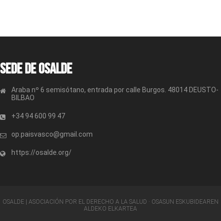
Sede de OSALDE
Araba nº 6 semisótano, entrada por calle Burgos. 48014 DEUSTO-
BILBAO
+34 94 600 99 47
op.paisvasco@gmail.com
https://osalde.org/
OSALDE | ASOCIACIÓN POR EL DERECHO A LA SALUD · OSASUN ESKUBIDEAREN
ALDEKO ELKARTEA