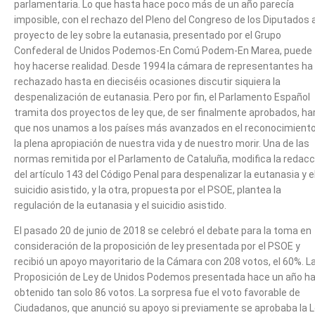
parlamentaria. Lo que hasta hace poco más de un año parecía
imposible, con el rechazo del Pleno del Congreso de los Diputados a
proyecto de ley sobre la eutanasia, presentado por el Grupo
Confederal de Unidos Podemos-En Comú Podem-En Marea, puede
hoy hacerse realidad. Desde 1994 la cámara de representantes ha
rechazado hasta en dieciséis ocasiones discutir siquiera la
despenalización de eutanasia. Pero por fin, el Parlamento Español
tramita dos proyectos de ley que, de ser finalmente aprobados, ha
que nos unamos a los países más avanzados en el reconocimiento
la plena apropiación de nuestra vida y de nuestro morir. Una de las
normas remitida por el Parlamento de Cataluña, modifica la redacc
del artículo 143 del Código Penal para despenalizar la eutanasia y e
suicidio asistido, y la otra, propuesta por el PSOE, plantea la
regulación de la eutanasia y el suicidio asistido.
El pasado 20 de junio de 2018 se celebró el debate para la toma en
consideración de la proposición de ley presentada por el PSOE y
recibió un apoyo mayoritario de la Cámara con 208 votos, el 60%. L
Proposición de Ley de Unidos Podemos presentada hace un año ha
obtenido tan solo 86 votos. La sorpresa fue el voto favorable de
Ciudadanos, que anunció su apoyo si previamente se aprobaba la 