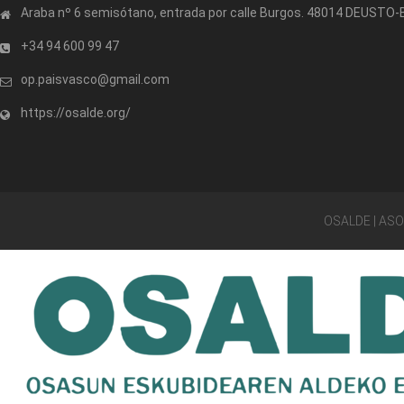
Araba nº 6 semisótano, entrada por calle Burgos. 48014 DEUSTO
+34 94 600 99 47
op.paisvasco@gmail.com
https://osalde.org/
OSALDE | AS