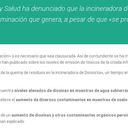
 y Salud ha denunciado que la incineradora 
taminación que genera, a pesar de que «se 
.
lación» y es necesario que sea clausurada. Así de contundente se ha m
han publicado sobre los niveles de emisión de tóxicos de la citada in
 de la quema de residuos en la incineradora de Donostia», un tiempo e
ncuentra
niveles elevados de dioxinas en muestras de agua subterrá
elieve el
aumento de diversos contaminantes en muestras de suelo a
o de un
aumento de dioxinas y otros contaminantes orgánicos persist
 han explicado.