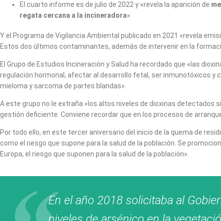
El cuarto informe es de julio de 2022 y «revela la aparición de
me
regata cercana a la incineradora
».
Y el Programa de Vigilancia Ambiental publicado en 2021 «revela emis
Estos dos últimos contaminantes, además de intervenir en la formaci
El Grupo de Estudios Incineración y Salud ha recordado que «las dioxi
regulación hormonal, afectar al desarrollo fetal, ser inmunotóxicos 
mieloma y sarcoma de partes blandas».
A este grupo no le extraña «los altos niveles de dioxinas detectados
gestión deficiente. Conviene recordar que en los procesos de arranque
Por todo ello, en este tercer aniversario del inicio de la quema de re
como el riesgo que supone para la salud de la población. Se promocion
Europa, el riesgo que suponen para la salud de la población».
En el año 2018 solicitaba al Gobie
niveles de arsénico en la vegetació