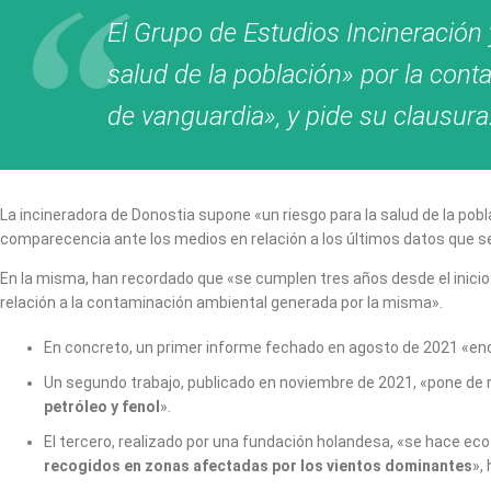
El Grupo de Estudios Incineración
salud de la población» por la con
de vanguardia», y pide su clausura
La incineradora de Donostia supone «un riesgo para la salud de la pob
comparecencia ante los medios en relación a los últimos datos que se 
En la misma, han recordado que «se cumplen tres años desde el inicio
relación a la contaminación ambiental generada por la misma».
En concreto, un primer informe fechado en agosto de 2021 «e
Un segundo trabajo, publicado en noviembre de 2021, «pone de r
petróleo y fenol
».
El tercero, realizado por una fundación holandesa, «se hace ec
recogidos en zonas afectadas por los vientos dominantes
»,