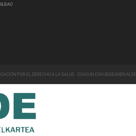
-BILBAO
OCIACIÓN POR EL DERECHO A LA SALUD · OSASUN ESKUBIDEAREN ALD