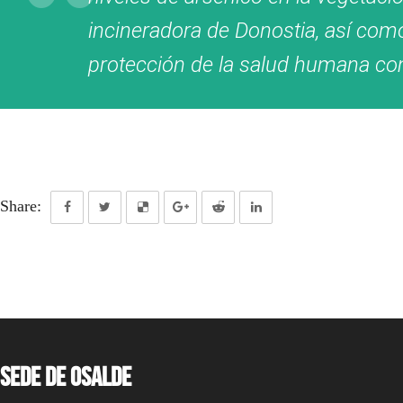
incineradora de Donostia, así como
protección de la salud humana co
Share:
Sede de OSALDE