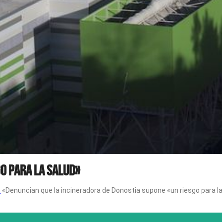
o para la salud»
:
«Denuncian que la incineradora de Donostia supone «un riesgo para la