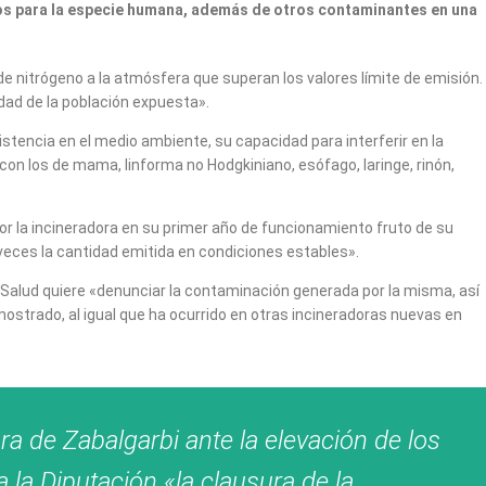
s para la especie humana, además de otros contaminantes en una
e nitrógeno a la atmósfera que superan los valores límite de emisión.
dad de la población expuesta».
tencia en el medio ambiente, su capacidad para interferir en la
con los de mama, linforma no Hodgkiniano, esófago, laringe, rinón,
or la incineradora en su primer año de funcionamiento fruto de su
veces la cantidad emitida en condiciones estables».
n y Salud quiere «denunciar la contaminación generada por la misma, así
mostrado, al igual que ha ocurrido en otras incineradoras nuevas en
ora de Zabalgarbi ante la elevación de los
a la Diputación «la clausura de la