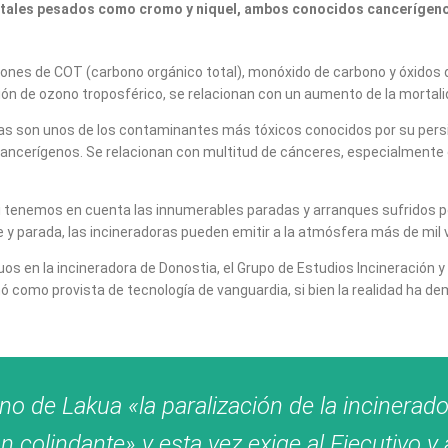
tales pesados como cromo y niquel, ambos conocidos cancerígeno
iones de COT (carbono orgánico total), monóxido de carbono y óxidos d
ón de ozono troposférico, se relacionan con un aumento de la mortali
nas son unos de los contaminantes más tóxicos conocidos por su persis
y cancerígenos. Se relacionan con multitud de cánceres, especialmente 
 si tenemos en cuenta las innumerables paradas y arranques sufridos p
 y parada, las incineradoras pueden emitir a la atmósfera más de mil 
siduos en la incineradora de Donostia, el Grupo de Estudios Incineració
ó como provista de tecnología de vanguardia, si bien la realidad ha de
rno de Lakua «la paralización de la incinerad
n colindante» y esta vez exige al Ejecutivo y 