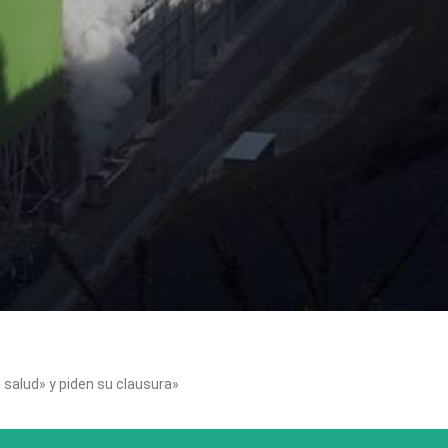
 salud» y piden su clausura»