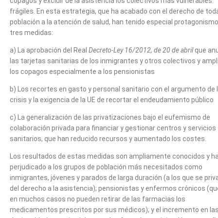
copagos y excluir de la asistencia los colectivos más vulnerables.
frágiles. En esta estrategia, que ha acabado con el derecho de toda
población a la atención de salud, han tenido especial protagonism
tres medidas:
a) La aprobación del Real
Decreto-Ley 16/2012, de 20 de abril
que anu
las tarjetas sanitarias de los inmigrantes y otros colectivos y ampl
los copagos especialmente a los pensionistas
b) Los recortes en gasto y personal sanitario con el argumento de 
crisis y la exigencia de la UE de recortar el endeudamiento público
c) La generalización de las privatizaciones bajo el eufemismo de
colaboración privada para financiar y gestionar centros y servicios
sanitarios, que han reducido recursos y aumentado los costes.
Los resultados de estas medidas son ampliamente conocidos y h
perjudicado a los grupos de población más necesitados como
inmigrantes, jóvenes y parados de larga duración (a los que se priv
del derecho a la asistencia); pensionistas y enfermos crónicos (qu
en muchos casos no pueden retirar de las farmacias los
medicamentos prescritos por sus médicos); y el incremento en la