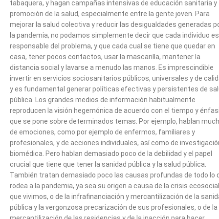
tabaquera, y hagan campañas intensivas de educación sanitaria y
promoción de la salud, especialmente entre la gente joven. Para
mejorar la salud colectiva y reducir las desigualdades generadas p
la pandemia, no podamos simplemente decir que cada individuo es
responsable del problema, y que cada cual se tiene que quedar en
casa, tener pocos contactos, usar la mascarilla, mantener la
distancia social y lavarse a menudo las manos. Es imprescindible
invertir en servicios sociosanitarios públicos, universales y de calid
y es fundamental generar políticas efectivas y persistentes de sa
pública. Los grandes medios de información habitualmente
reproducen la visión hegemónica de acuerdo con el tiempo y énfas
que se pone sobre determinados temas. Por ejemplo, hablan muc
de emociones, como por ejemplo de enfermos, familiares y
profesionales, y de acciones individuales, así como de investigació
biomédica. Pero hablan demasiado poco de la debilidad y el papel
crucial que tiene que tener la sanidad pública y la salud pública.
También tratan demasiado poco las causas profundas de todo lo 
rodea a la pandemia, ya sea su origen a causa de la crisis ecosocia
que vivimos, o de la infrafinanciación y mercantilización de la sani
pública y la vergonzosa precarización de sus profesionales, o de la
mercantilización de las residencias y de la inacción para hacer