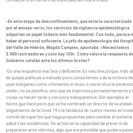
formación y un número de especialistas muy limitado.
-En esta etapa de desconfinamiento, que estaría caracterizada
por el ensayo-error, los servicios de vigilancia epidemiológica
adquirían un papel todavía más fundamental. Con todo, parece 
haber el personal suficiente. La jefa de epidemiología del Hospit
del Valle de Hebrón, Magda Campins, apuntaba: «Necesitamos
2.000 rastreadores y solo hay 150». Cómo valora la respuesta de
Gobierno catalán ante los últimos brotes?
-Es una respuesta reactiva y deficiente. Es reactiva porque, más al
de quejas políticas a menudo poco consistentes y de la retórica de
usar eslóganes como «frenamos el virus» o «este virus lo paramos
unido», no se planifica, sino que se improvisa permanentemente y 
cosas se hacen tarde y con poca transparencia. Son ejemplos el
hecho que hace poco que se ha nombrado un director de la unidad
seguimiento de la Covid-19 o la tardanza de cuatro meses en crea
comité de expertos que haga propuestas para cambiar el sistema
salud y las residencias. Se actúa sin la capacidad de prever ni de
prepararse ante rebrotes, algo que era previsible que pudiera pasar