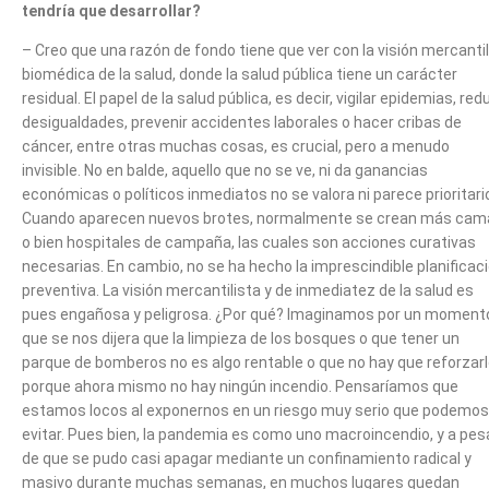
tendría que desarrollar?
– Creo que una razón de fondo tiene que ver con la visión mercantil
biomédica de la salud, donde la salud pública tiene un carácter
residual. El papel de la salud pública, es decir, vigilar epidemias, red
desigualdades, prevenir accidentes laborales o hacer cribas de
cáncer, entre otras muchas cosas, es crucial, pero a menudo
invisible. No en balde, aquello que no se ve, ni da ganancias
económicas o políticos inmediatos no se valora ni parece prioritari
Cuando aparecen nuevos brotes, normalmente se crean más cam
o bien hospitales de campaña, las cuales son acciones curativas
necesarias. En cambio, no se ha hecho la imprescindible planificac
preventiva. La visión mercantilista y de inmediatez de la salud es
pues engañosa y peligrosa. ¿Por qué? Imaginamos por un moment
que se nos dijera que la limpieza de los bosques o que tener un
parque de bomberos no es algo rentable o que no hay que reforzar
porque ahora mismo no hay ningún incendio. Pensaríamos que
estamos locos al exponernos en un riesgo muy serio que podemos
evitar. Pues bien, la pandemia es como uno macroincendio, y a pes
de que se pudo casi apagar mediante un confinamiento radical y
masivo durante muchas semanas, en muchos lugares quedan