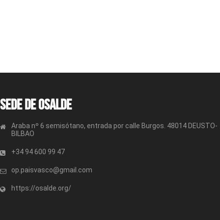
Sede de OSALDE
Araba nº 6 semisótano, entrada por calle Burgos. 48014 DEUSTO-
BILBAO
+34 94 600 99 47
op.paisvasco@gmail.com
https://osalde.org/