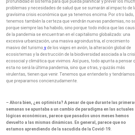
profundidad el sistema para que pueda planificar y prever los muc
problemas y necesidades de salud que se sumarán al impacto de l
gravísima crisis económica que ya tenemos encima. Por otro lado,
tenemos también la certeza que vendrán nuevas pandemias, no s
porque siempre las ha habido, sino porque todo indica que las cau
de la pandemia se encuentran en el capitalismo globalizado: una
excesiva urbanización, una masiva agroindustria, el crecimiento
masivo del turismo
y
de los viajes en avión, la alteración global de
ecosistemas y la destrucción de la biodiversidad asociada a la cris
ecosocial y climática que vivimos. Así pues, todo apunta a pensar 
esta no será la última pandemia, sino que otras, y quizás más
virulentas, tienen que venir. Tenemos que entenderlo y tendríamos
que prepararnos concienzudamente.
– Ahora bien, ¿es optimista? A pesar de que durante las primera
semanas se apuntaba a un cambio de paradigma en las actuales
lógicas económicas, parece que pasados unos meses hemos
devuelto a las mismas dinámicas. En general, parece que no
estamos aprendiendo de la sacudida de la Covid-19.