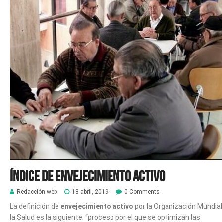
Índice de Envejecimiento Activo
Redacción web
18 abril, 2019
0 Comments
La definición de
envejecimiento activo
por la Organización Mundial
la Salud es la siguiente: “proceso por el que se optimizan las