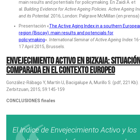
main results and potentials for policymaking. En Zaidi A. et
al.
Building Evidence for Active Ageing Policies. Active Ageing I
and its Potential
. 2016; London: Palgrave McMillan (en prensa)
Presentación «
The Active Aging Index in a southern Europea
region (Biscay): main results and potencials for
policymaking
«.
International Seminar of Active Ageing Index
16
17 April 2015, Brussels.
Envejecimiento activo en Bizkaia: situació
comparada en el contexto europeo
González-Rábago Y, Martín U, Bacigalupe A, Murillo S. (pdf, 221 Kb).
Zerbitzuan, 2015; 59:145-159
CONCLUSIONES finales
El Indice de Envejecimiento Activo y los