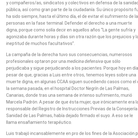
y compañeros/as, sindicatos y colectivos en defensa de la sanida
pública, así como gran parte de la ciudadanía. Su único propósito f
ha sido siempre, hasta el último día, el de evitar el sufrimiento de l
personas en la fase terminal. Defender el derecho a una muerte
digna, porque como solía decir en aquellos años “La gente sufría y
agonizaba durante horas y días sin otra razón que los prejuicios y l
ineptitud de muchos facultativos”.
La campaña de la derecha tuvo sus consecuencias, numerosos
profesionales optaron por una
medicina defensiva
que sólo
perjudicaba y sigue perjudicando a los pacientes. Porque hoy en día
pesar de que, gracias a Luis entre otros, tenemos leyes sobre una
muerte digna, en algunas CCAA siguen sucediendo casos como el 
la semana pasada, en el hospital Doctor Negrín de Las Palmas,
Canarias, donde tras una semana de intenso sufrimiento, murió
Marcela Padrón. A pesar de que ésta mujer, que irónicamente era l
responsable del Registro de Instrucciones Previas de la Consejería
Sanidad de Las Palmas, había dejado firmado el suyo. A eso se le
llama ensañamiento terapéutico.
Luis trabajó incansablemente en pro de los fines de la Asociación 