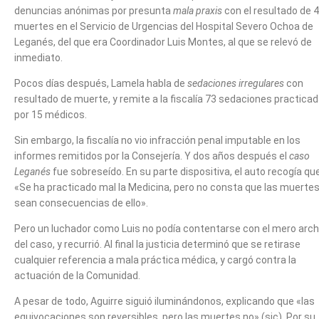
denuncias anónimas por presunta
mala praxis
con el resultado de 
muertes en el Servicio de Urgencias del Hospital Severo Ochoa de
Leganés, del que era Coordinador Luis Montes, al que se relevó de
inmediato.
Pocos días después, Lamela habla de
sedaciones irregulares
con
resultado de muerte, y remite a la fiscalía 73 sedaciones practica
por 15 médicos.
Sin embargo, la fiscalía no vio infracción penal imputable en los
informes remitidos por la Consejería. Y dos años después el
caso
Leganés
fue sobreseído. En su parte dispositiva, el auto recogía qu
«Se ha practicado mal la Medicina, pero no consta que las muerte
sean consecuencias de ello».
Pero un luchador como Luis no podía contentarse con el mero arch
del caso, y recurrió. Al final la justicia determinó que se retirase
cualquier referencia a mala práctica médica, y cargó contra la
actuación de la Comunidad.
A pesar de todo, Aguirre siguió iluminándonos, explicando que «las
equivocaciones son reversibles, pero las muertes no» (sic). Por su