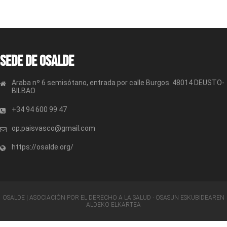
Sede de OSALDE
Araba nº 6 semisótano, entrada por calle Burgos. 48014 DEUSTO-
BILBAO
+34 94 600 99 47
op.paisvasco@gmail.com
https://osalde.org/
OSALDE | ASOCIACIÓN POR EL DERECHO A LA SALUD · OSASUN ESKUBIDEAREN
ALDEKO ELKARTEA