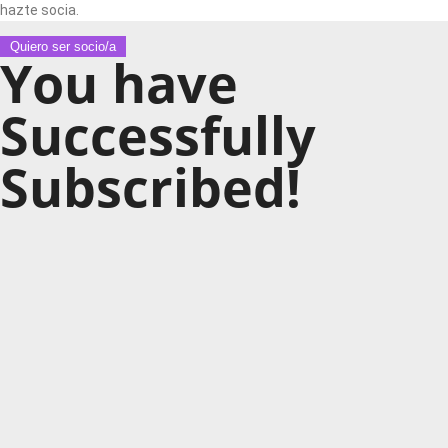
hazte socia.
Quiero ser socio/a
You have
Successfully
Subscribed!