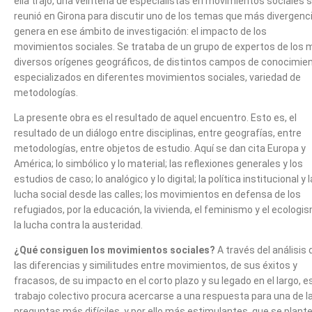
ella trajo, una veintena de especialistas en movimientos sociales 
reunió en Girona para discutir uno de los temas que más divergenc
genera en ese ámbito de investigación: el impacto de los
movimientos sociales. Se trataba de un grupo de expertos de los 
diversos orígenes geográficos, de distintos campos de conocimien
especializados en diferentes movimientos sociales, variedad de
metodologías.
La presente obra es el resultado de aquel encuentro. Esto es, el
resultado de un diálogo entre disciplinas, entre geografías, entre
metodologías, entre objetos de estudio. Aquí se dan cita Europa y
América; lo simbólico y lo material; las reflexiones generales y los
estudios de caso; lo analógico y lo digital; la política institucional y l
lucha social desde las calles; los movimientos en defensa de los
refugiados, por la educación, la vivienda, el feminismo y el ecologi
la lucha contra la austeridad.
¿Qué consiguen los movimientos sociales?
A través del análisis 
las diferencias y similitudes entre movimientos, de sus éxitos y
fracasos, de su impacto en el corto plazo y su legado en el largo, e
trabajo colectivo procura acercarse a una respuesta para una de l
preguntas más difíciles, y por ello más estimulantes, que se plant