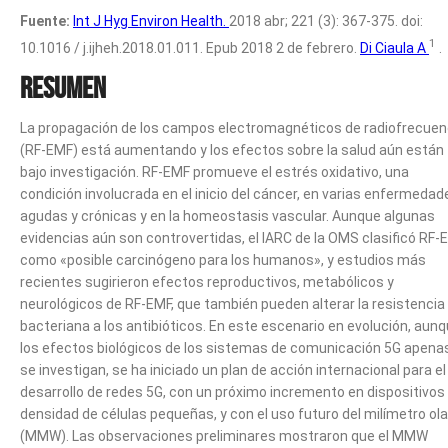
Fuente:
Int J Hyg Environ Health.
2018 abr; 221 (3): 367-375. doi:
1
10.1016 / j.ijheh.2018.01.011. Epub 2018 2 de febrero.
Di Ciaula A
.
Resumen
La propagación de los campos electromagnéticos de radiofrecuen
(RF-EMF) está aumentando y los efectos sobre la salud aún están
bajo investigación. RF-EMF promueve el estrés oxidativo, una
condición involucrada en el inicio del cáncer, en varias enfermedad
agudas y crónicas y en la homeostasis vascular. Aunque algunas
evidencias aún son controvertidas, el IARC de la OMS clasificó RF-
como «posible carcinógeno para los humanos», y estudios más
recientes sugirieron efectos reproductivos, metabólicos y
neurológicos de RF-EMF, que también pueden alterar la resistencia
bacteriana a los antibióticos. En este escenario en evolución, aun
los efectos biológicos de los sistemas de comunicación 5G apena
se investigan, se ha iniciado un plan de acción internacional para el
desarrollo de redes 5G, con un próximo incremento en dispositivos
densidad de células pequeñas, y con el uso futuro del milímetro ol
(MMW). Las observaciones preliminares mostraron que el MMW