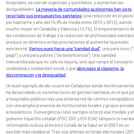
hospitales, se cierran urgencias y quirófanos, y aumentan las
desigualdades.
La mayoría de comunidades autónomas han visto
recortado sus presupuestos sanitarios
(una reducción en el gasto
por habitante y año del 10,4% de media entre 2010 y 2012), siendo
mucho mayor en Cataluña y Valencia (13,1%). El empeoramiento d
las condiciones de trabajo y la reducción de profesionales sanitari
produce un deterioro en las prestaciones al aumentar la presión
asistencial.
Vamos pues hacia una “sanidad dual”
: una para ricos (
pago”) y una para pobres (“de beneficencia”). Una sanidad
mercantilizada que no sólo es injusta, sino que rompe el concepto
ciudadanía y solidaridad social, y que
abre paso al clasismo, la
discriminación y la desigualdad
.
Un buen ejemplo de ello ocurre en Catalunya donde históricamente
ha desarrollado un sistema mixto de gestión sanitaria, en el que ju
a hospitales públicos hay una extensa red de centros semipúblico
con una amplia presencia de instituciones locales y grupos privado
eclesiásticos. Convergència i Unió siempre reforzó ese modelo y el
gobierno tripartito catalán (PSC, ERC y ICV-EUA) tampoco lo cambi
reformando incluso el Institut Català de la Salut en el 2007 en un
sentido más neoliberal. Tras sus últimas victorias electorales (201