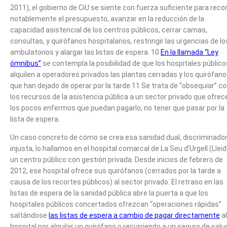
2011), el gobierno de CiU se siente con fuerza suficiente para reco
notablemente el presupuesto, avanzar en la reducción de la
capacidad asistencial de los centros públicos, cerrar camas,
consultas, y quirófanos hospitalarios, restringir las urgencias de lo
ambulatorios y alargar las listas de espera. 10
En
la llamada “Ley
ómnibus”
se contempla la posibilidad de que los hospitales público
alquilen a operadores privados las plantas cerradas y los quirófan
que han dejado de operar por la tarde.11 Se trata de “obsequiar” c
los recursos de la asistencia pública a un sector privado que ofrece
los pocos enfermos que puedan pagarlo, no tener que pasar por la
lista de espera.
Un caso concreto de cómo se crea esa sanidad dual, discriminador
injusta, lo hallamos en el hospital comarcal de La Seu d’Urgell (Lleid
un centro público con gestión privada. Desde inicios de febrero de
2012, ese hospital ofrece sus quirófanos (cerrados por la tarde a
causa de los recortes públicos) al sector privado. El retraso en las
listas de espera de la sanidad pública abre la puerta a que los
hospitales públicos concertados ofrezcan “operaciones rápidas”
saltándose
las listas de espera a cambio de pagar directamente
al
hospital por alquilar un quirófano o recurriendo a un seguro de salu