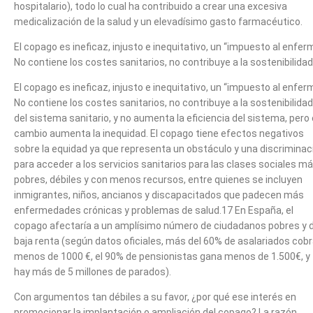
hospitalario), todo lo cual ha contribuido a crear una excesiva
medicalización de la salud y un elevadísimo gasto farmacéutico.
El copago es ineficaz, injusto e inequitativo, un “impuesto al enfer
No contiene los costes sanitarios, no contribuye a la sostenibilidad
El copago es ineficaz, injusto e inequitativo, un “impuesto al enfer
No contiene los costes sanitarios, no contribuye a la sostenibilidad
del sistema sanitario, y no aumenta la eficiencia del sistema, pero
cambio aumenta la inequidad. El copago tiene efectos negativos
sobre la equidad ya que representa un obstáculo y una discriminac
para acceder a los servicios sanitarios para las clases sociales m
pobres, débiles y con menos recursos, entre quienes se incluyen
inmigrantes, niños, ancianos y discapacitados que padecen más
enfermedades crónicas y problemas de salud.17 En España, el
copago afectaría a un amplísimo número de ciudadanos pobres y 
baja renta (según datos oficiales, más del 60% de asalariados cob
menos de 1000 €, el 90% de pensionistas gana menos de 1.500€, y
hay más de 5 millones de parados).
Con argumentos tan débiles a su favor, ¿por qué ese interés en
promocionar la implantación o ampliación del copago? La razón