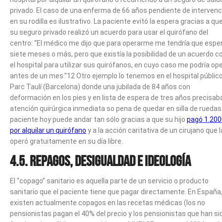
privado. El caso de una enferma de 66 años pendiente de intervenc
en su rodilla es ilustrativo. La paciente evitó la espera gracias a qu
su seguro privado realizó un acuerdo para usar el quirófano del
centro: “El médico me dijo que para operarme me tendría que espe
siete meses o más, pero que existía la posibilidad de un acuerdo c
el hospital para utilizar sus quirófanos, en cuyo caso me podría op
antes de un mes.”12 Otro ejemplo lo tenemos en el hospital públic
Parc Taulí (Barcelona) donde una jubilada de 84 años con
deformación en los pies y en lista de espera de tres años precisab
atención quirúrgica inmediata so pena de quedar en silla de ruedas
paciente hoy puede andar tan sólo gracias a que su hijo
pagó 1.200
por alquilar un quirófano
y a la acción caritativa de un cirujano que l
operó gratuitamente en su día libre.
4.5. Repagos, desigualdad e ideología
El “copago” sanitario es aquella parte de un servicio o producto
sanitario que el paciente tiene que pagar directamente. En España
existen actualmente copagos en las recetas médicas (los no
pensionistas pagan el 40% del precio y los pensionistas que han si