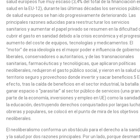
salud europeos fue muy escaso (3,4% del total de la financiación e
salud en la EU-12), durante las últimas décadas los servicios públi
de salud europeos se han ido progresivamente deteriorando. Las
principales razones aducidas para reestructurar los servicios
sanitarios y aumentar el papel privado se resumen en la dificultad 
cubrir el gasto en sanidad debido a la crisis económica y el progres
aumento del coste de equipos, tecnologías y medicamentos. El
“motor” de esa ideología es el mayor poder e influencia de gobiern
liberales, conservadores o autoritarios, y de las transnacionales
sanitarias, farmacéuticas y tecnológicas, que aplicaron políticas
neoliberales, redujeron el gasto público social, y vieron en la salud 
territorio seguro y provechoso donde invertir y sacar beneficios.5 
efecto, tras la caída de beneficios en el sector industrial, la batalla
ganar espacio o “parasitar” al sector público de servicios (una gran
parte de la economía, inversiones y empleo en UE) como la sanidad
la educación, destruyendo derechos conquistados por largas luch
obreras y populares, se colocó en el punto de mira de los objetivos
neoliberales.
El neoliberalismo conforma un obstáculo para el derecho a la sani
y la salud por dos razones principales. Por un lado, porque desman