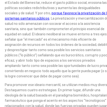
el Estado del Bienestar, reduce el gasto público social, erosiona las
políticas sociales redistributivas y aumenta las desigualdades
sociales y de salud. Y por otro,
porque favorece la privatización de 
sistemas sanitarios públicos
. La privatización y mercantilización d
salud no sólo amenazan con socavar el acceso a la asistencia
sanitaria, sino que también comprometen el principio esencial de
equidad en salud. El ideario neoliberal se mueve entorno a tres ejes
señalar que “el mercado” es el mecanismo más eficiente de
asignación de recursos en todos los órdenes de la sociedad; debili
y desprestigiar tanto como sea posible los servicios sanitarios
públicos (“lo público”) señalando que es burocrático, corrupto y po
eficaz; y abrir todo tipo de espacios a los servicios privados
ampliando tanto como sea posible las oportunidades de lucro priv
convirtiendo en negocio todo aquello que la gente pueda pagar (o 
la logre convencer que debe de pagar como sea).
Para promover ese ideario mercantil, se utilizan medios muy diver
Destaquemos cuatro estrategias. En primer lugar, difundir una
ideología de la salud basada en el paradigma biomédico, hospitalari
farmacéutico que ponga el acento en los aspectos “tecnológicos”
relacionados con la salud, donde las fuerzas privadas pueden jugar