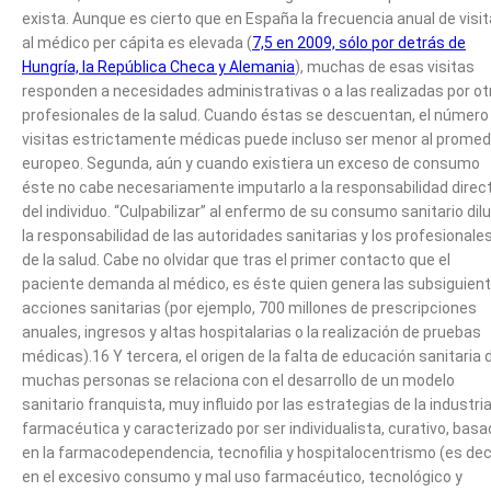
exista. Aunque es cierto que en España la frecuencia anual de visi
al médico per cápita es elevada (
7,5 en 2009, sólo por detrás de
Hungría, la República Checa y Alemania
), muchas de esas visitas
responden a necesidades administrativas o a las realizadas por ot
profesionales de la salud. Cuando éstas se descuentan, el número
visitas estrictamente médicas puede incluso ser menor al promed
europeo. Segunda, aún y cuando existiera un exceso de consumo
éste no cabe necesariamente imputarlo a la responsabilidad direc
del individuo. “Culpabilizar” al enfermo de su consumo sanitario dil
la responsabilidad de las autoridades sanitarias y los profesionale
de la salud. Cabe no olvidar que tras el primer contacto que el
paciente demanda al médico, es éste quien genera las subsiguien
acciones sanitarias (por ejemplo, 700 millones de prescripciones
anuales, ingresos y altas hospitalarias o la realización de pruebas
médicas).16 Y tercera, el origen de la falta de educación sanitaria 
muchas personas se relaciona con el desarrollo de un modelo
sanitario franquista, muy influido por las estrategias de la industri
farmacéutica y caracterizado por ser individualista, curativo, bas
en la farmacodependencia, tecnofilia y hospitalocentrismo (es deci
en el excesivo consumo y mal uso farmacéutico, tecnológico y