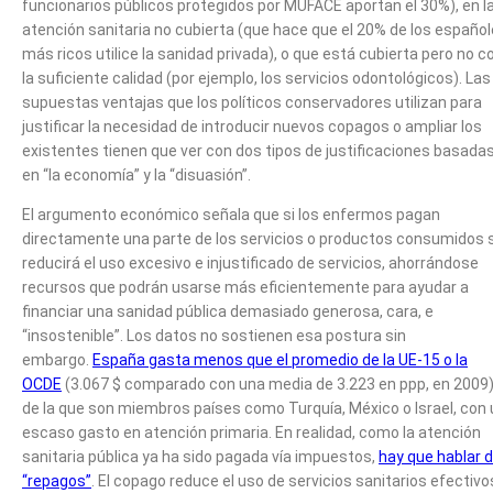
funcionarios públicos protegidos por MUFACE aportan el 30%), en l
atención sanitaria no cubierta (que hace que el 20% de los españo
más ricos utilice la sanidad privada), o que está cubierta pero no c
la suficiente calidad (por ejemplo, los servicios odontológicos). Las
supuestas ventajas que los políticos conservadores utilizan para
justificar la necesidad de introducir nuevos copagos o ampliar los
existentes tienen que ver con dos tipos de justificaciones basada
en “la economía” y la “disuasión”.
El argumento económico señala que si los enfermos pagan
directamente una parte de los servicios o productos consumidos 
reducirá el uso excesivo e injustificado de servicios, ahorrándose
recursos que podrán usarse más eficientemente para ayudar a
financiar una sanidad pública demasiado generosa, cara, e
“insostenible”. Los datos no sostienen esa postura sin
embargo.
España gasta menos que el promedio de la UE-15 o la
OCDE
(3.067 $ comparado con una media de 3.223 en ppp, en 2009)
de la que son miembros países como Turquía, México o Israel, con 
escaso gasto en atención primaria. En realidad, como la atención
sanitaria pública ya ha sido pagada vía impuestos,
hay que hablar 
“repagos”
. El copago reduce el uso de servicios sanitarios efectivo