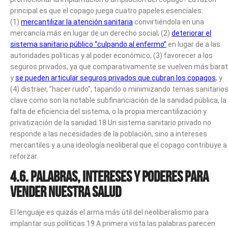
principal es que el copago juega cuatro papeles esenciales:
(1)
mercantilizar la atención sanitaria
convirtiéndola en una
mercancía más en lugar de un derecho social; (2)
deteriorar el
sistema sanitario público
“culpando al enfermo”
en lugar de a las
autoridades políticas y al poder económico; (3) favorecer a los
seguros privados, ya que comparativamente se vuelven más bara
y
se pueden articular seguros privados que cubran los copagos
; y
(4) distraer, ”hacer ruido”, tapando o minimizando temas sanitario
clave como son la notable subfinanciación de la sanidad pública, la
falta de eficiencia del sistema, o la propia mercantilización y
privatización de la sanidad.18 Un sistema sanitario privado no
responde a las necesidades de la población, sino a intereses
mercantiles y a una ideología neoliberal que el copago contribuye a
reforzar.
4.6. Palabras, intereses y poderes para
vender nuestra salud
El lenguaje es quizás el arma más útil del neoliberalismo para
implantar sus políticas.19 A primera vista las palabras parecen