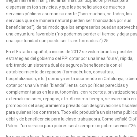
seguir hasta el final”), reclamar más participación privada para
dispensar estos servicios, y que los beneficiarios de muchos
servicios públicos asuman su coste (“son muchos, no todos, los
servicios que de manera natural pueden ser financiados por sus
beneficiarios”), de tal modo que los empresarios puedan aprovech
una coyuntura favorable (“no podemos perder el tiempo y dejar pa
una oportunidad que puede ser transformadora”).25
En el Estado español, a inicios de 2012 se vislumbran las posibles
estrategias del gobierno del PP: optar por una línea “dura”, rápida,
arbitrando un sistema dual de seguros/beneficencia con el
establecimiento de repagos (farmacéutico, consultas,
hospitalización, etc.) como ya está ocurriendo en Catalunya, o bien
optar por una vía más “blanda”, lenta, con políticas parecidas y
complementarias en las autonomías, con recortes, privatizaciones
externalizaciones, repagos, etc. Al mismo tiempo, se avanzaría en 
promoción del aseguramiento privado con desgravaciones fiscale
para quienes los contraten. Todo ello produciría un sistema públic
débil y de beneficencia para la clase trabajadora. Como señaló Olof
Palme: “un servicio para pobres será siempre un pobre servicio.”26
En segundo lugar, tenemos el poder económico, representado por