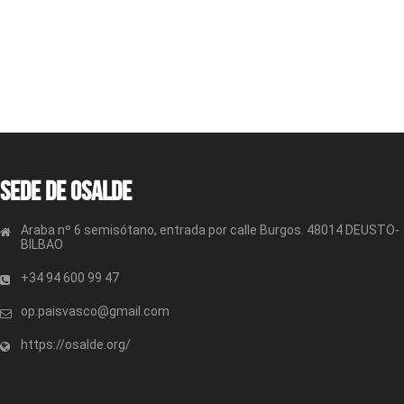
Sede de OSALDE
Araba nº 6 semisótano, entrada por calle Burgos. 48014 DEUSTO-
BILBAO
+34 94 600 99 47
op.paisvasco@gmail.com
https://osalde.org/