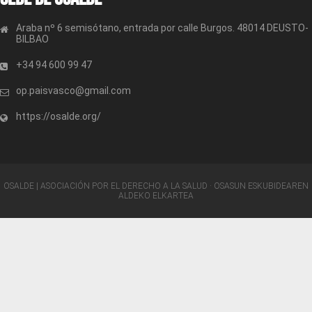
Araba nº 6 semisótano, entrada por calle Burgos. 48014 DEUSTO-
BILBAO
+34 94 600 99 47
op.paisvasco@gmail.com
https://osalde.org/
OSALDE | ASOCIACIÓN POR EL DERECHO A LA SALUD · OSASUN ESKUBIDEAREN
ALDEKO ELKARTEA