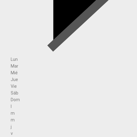
Lun
Mar
Mié
Jue
Vie
Sáb
Dom
l
m
m
j
v