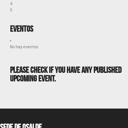
4
5
Eventos
No hay eventos
Please Check If You Have Any Published
Upcoming Event.
Sede de OSALDE