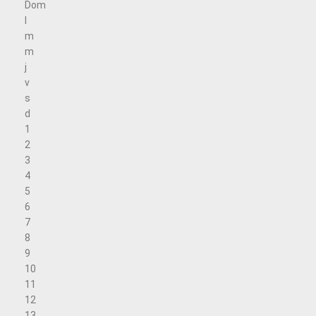
Dom
l
m
m
j
v
s
d
1
2
3
4
5
6
7
8
9
10
11
12
13