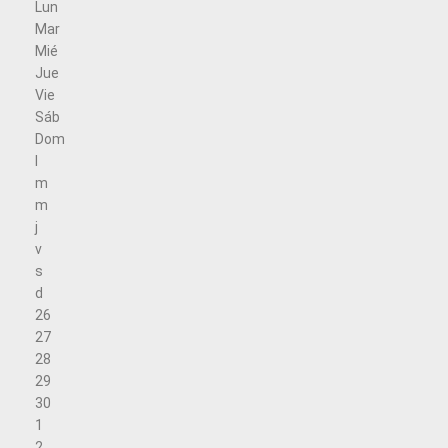
Lun
Mar
Mié
Jue
Vie
Sáb
Dom
l
m
m
j
v
s
d
26
27
28
29
30
1
2