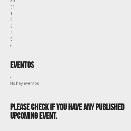
30
31
1
2
3
4
5
6
Eventos
No hay eventos
Please Check If You Have Any Published
Upcoming Event.