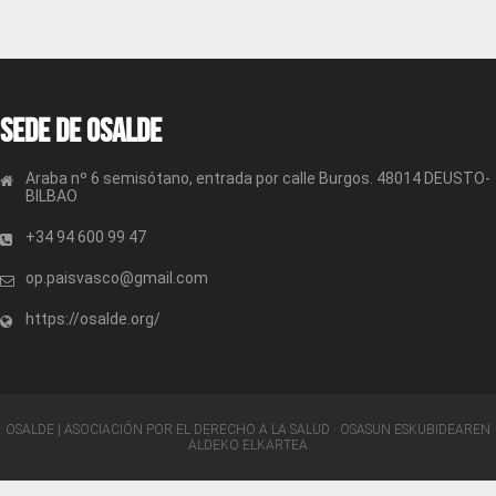
Sede de OSALDE
Araba nº 6 semisótano, entrada por calle Burgos. 48014 DEUSTO-
BILBAO
+34 94 600 99 47
op.paisvasco@gmail.com
https://osalde.org/
OSALDE | ASOCIACIÓN POR EL DERECHO A LA SALUD · OSASUN ESKUBIDEAREN
ALDEKO ELKARTEA