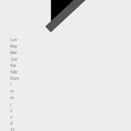
Lun
Mar
Mié
Jue
Vie
Sáb
Dom
l
m
m
j
v
s
d
31