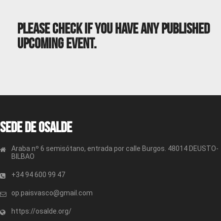
Please Check If You Have Any Published
Upcoming Event.
Sede de OSALDE
Araba nº 6 semisótano, entrada por calle Burgos. 48014 DEUSTO-
BILBAO
+34 94 600 99 47
op.paisvasco@gmail.com
https://osalde.org/