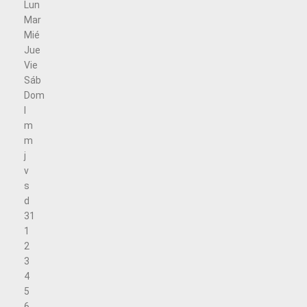
Lun
Mar
Mié
Jue
Vie
Sáb
Dom
l
m
m
j
v
s
d
31
1
2
3
4
5
6