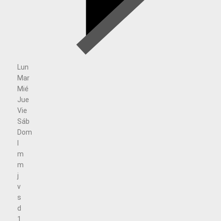
Lun
Mar
Mié
Jue
Vie
Sáb
Dom
l
m
m
j
v
s
d
1