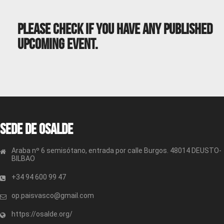
Please Check If You Have Any Published
Upcoming Event.
Sede de OSALDE
Araba nº 6 semisótano, entrada por calle Burgos. 48014 DEUSTO-
BILBAO
+34 94 600 99 47
op.paisvasco@gmail.com
https://osalde.org/