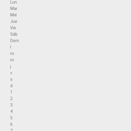
Lun
Mar
Mié
Jue
Vie
Sáb
Dom
l
m
m
j
v
s
d
1
2
3
4
5
6
7