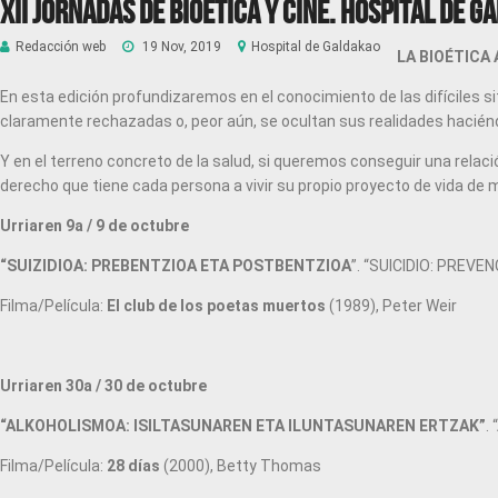
XII Jornadas de Bioética y Cine. Hospital de G
Redacción web
19 Nov, 2019
Hospital de Galdakao
LA BIOÉTICA
En esta edición profundizaremos en el conocimiento de las difíciles 
claramente rechazadas o, peor aún, se ocultan sus realidades haciéndo
Y en el terreno concreto de la salud, si queremos conseguir una relac
derecho que tiene cada persona a vivir su propio proyecto de vida de m
Urriaren 9a / 9 de octubre
“SUIZIDIOA: PREBENTZIOA ETA POSTBENTZIOA
”. “SUICIDIO: PREV
Filma/Película:
El club de los poetas muertos
(1989), Peter Weir
Urriaren 30a / 30 de octubre
“ALKOHOLISMOA: ISILTASUNAREN ETA ILUNTASUNAREN ERTZAK”
.
Filma/Película:
28 días
(2000), Betty Thomas