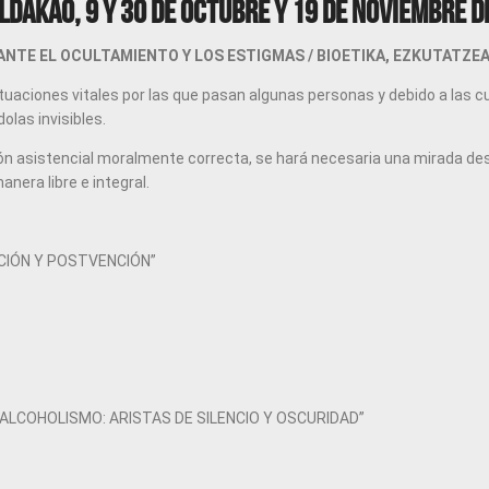
aldakao, 9 y 30 de octubre y 19 de noviembre d
 ANTE EL OCULTAMIENTO Y LOS ESTIGMAS / BIOETIKA, EZKUTATZE
situaciones vitales por las que pasan algunas personas y debido a las
las invisibles.
ión asistencial moralmente correcta, se hará necesaria una mirada desd
anera libre e integral
.
ENCIÓN Y POSTVENCIÓN”
 “ALCOHOLISMO: ARISTAS DE SILENCIO Y OSCURIDAD”