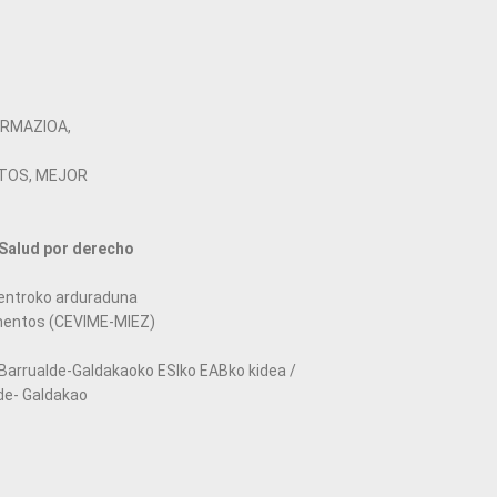
RMAZIOA,
TOS, MEJOR
 Salud por derecho
Zentroko arduraduna
mentos (CEVIME-MIEZ)
. Barrualde-Galdakaoko ESIko EABko kidea /
de- Galdakao