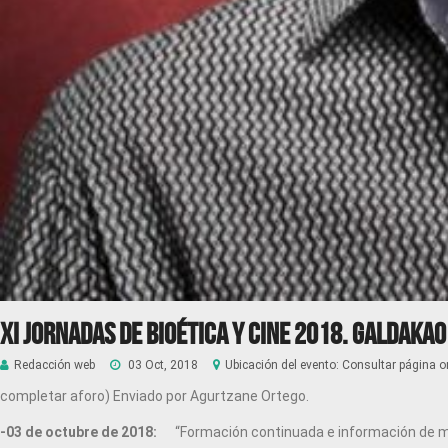
XI Jornadas de Bioética y Cine 2018. Galdakao
Redacción web
03 Oct, 2018
Ubicación del evento: Consultar página or
completar aforo) Enviado por Agurtzane Ortego.
-03 de octubre de 2018:
“Formación continuada e información de me