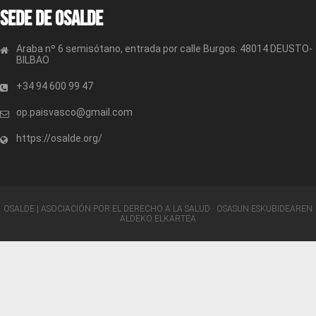
Sede de OSALDE
Araba nº 6 semisótano, entrada por calle Burgos. 48014 DEUSTO-
BILBAO
+34 94 600 99 47
op.paisvasco@gmail.com
https://osalde.org/
OSALDE | ASOCIACIÓN POR EL DERECHO A LA SALUD · OSASUN ESKUBIDEAREN
ALDEKO ELKARTEA