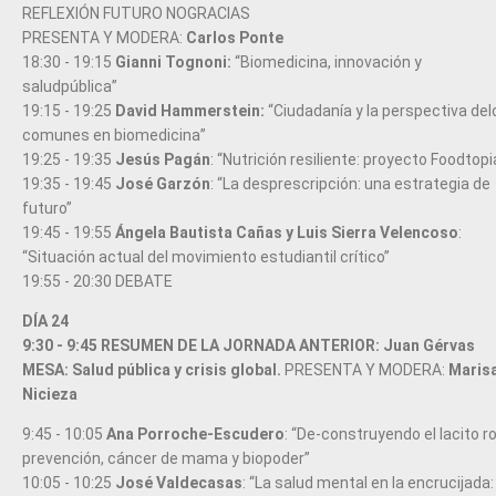
REFLEXIÓN FUTURO NOGRACIAS
PRESENTA Y MODERA:
Carlos Ponte
18:30 - 19:15
Gianni Tognoni:
“Biomedicina, innovación y
saludpública”
19:15 - 19:25
David Hammerstein:
“Ciudadanía y la perspectiva del
comunes en biomedicina”
19:25 - 19:35
Jesús Pagán
: “Nutrición resiliente: proyecto Foodtopi
19:35 - 19:45
José Garzón
: “La desprescripción: una estrategia de
futuro”
19:45 - 19:55
Ángela Bautista Cañas y Luis Sierra Velencoso
:
“Situación actual del movimiento estudiantil crítico”
19:55 - 20:30 DEBATE
DÍA 24
9:30 - 9:45 RESUMEN DE LA JORNADA ANTERIOR: Juan Gérvas
MESA: Salud pública y crisis global.
PRESENTA Y MODERA:
Maris
Nicieza
9:45 - 10:05
Ana Porroche-Escudero
: “De-construyendo el lacito r
prevención, cáncer de mama y biopoder”
10:05 - 10:25
José Valdecasas
: “La salud mental en la encrucijada: