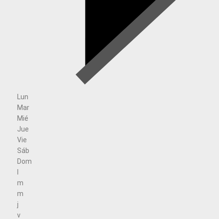
Lun
Mar
Mié
Jue
Vie
Sáb
Dom
l
m
m
j
v