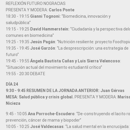
REFLEXIÓN FUTURO NOGRACIAS
PRESENTA Y MODERA:
Carlos Ponte
18:30 - 19:15
Gianni Tognoni:
“Biomedicina, innovación y
saludpública”
19:15 - 19:25
David Hammerstein:
“Ciudadanía y la perspectiva del
comunes en biomedicina”
19:25 - 19:35
Jesús Pagán
: “Nutrición resiliente: proyecto Foodtopi
19:35 - 19:45
José Garzón
: “La desprescripción: una estrategia de
futuro”
19:45 - 19:55
Ángela Bautista Cañas y Luis Sierra Velencoso
:
“Situación actual del movimiento estudiantil crítico”
19:55 - 20:30 DEBATE
DÍA 24
9:30 - 9:45 RESUMEN DE LA JORNADA ANTERIOR: Juan Gérvas
MESA: Salud pública y crisis global.
PRESENTA Y MODERA:
Maris
Nicieza
9:45 - 10:05
Ana Porroche-Escudero
: “De-construyendo el lacito r
prevención, cáncer de mama y biopoder”
10:05 - 10:25
José Valdecasas
: “La salud mental en la encrucijada: