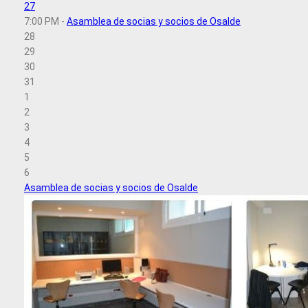
27
7:00 PM -
Asamblea de socias y socios de Osalde
28
29
30
31
1
2
3
4
5
6
Asamblea de socias y socios de Osalde