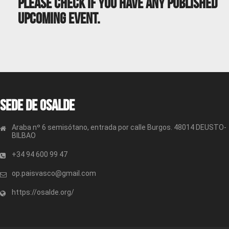
Please Check If You Have Any Published
Upcoming Event.
Sede de OSALDE
Araba nº 6 semisótano, entrada por calle Burgos. 48014 DEUSTO-
BILBAO
+34 94 600 99 47
op.paisvasco@gmail.com
https://osalde.org/