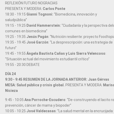
REFLEXIÓN FUTURO NOGRACIAS
PRESENTA Y MODERA:
Carlos Ponte
18:30 - 19:15
Gianni Tognoni:
“Biomedicina, innovación y
saludpública”
19:15 - 19:25
David Hammerstein:
“Ciudadanía y la perspectiva del
comunes en biomedicina”
19:25 - 19:35
Jesús Pagán
: “Nutrición resiliente: proyecto Foodtopi
19:35 - 19:45
José Garzón
: “La desprescripción: una estrategia de
futuro”
19:45 - 19:55
Ángela Bautista Cañas y Luis Sierra Velencoso
:
“Situación actual del movimiento estudiantil crítico”
19:55 - 20:30 DEBATE
DÍA 24
9:30 - 9:45 RESUMEN DE LA JORNADA ANTERIOR: Juan Gérvas
MESA: Salud pública y crisis global.
PRESENTA Y MODERA:
Maris
Nicieza
9:45 - 10:05
Ana Porroche-Escudero
: “De-construyendo el lacito r
prevención, cáncer de mama y biopoder”
10:05 - 10:25
José Valdecasas
: “La salud mental en la encrucijada: