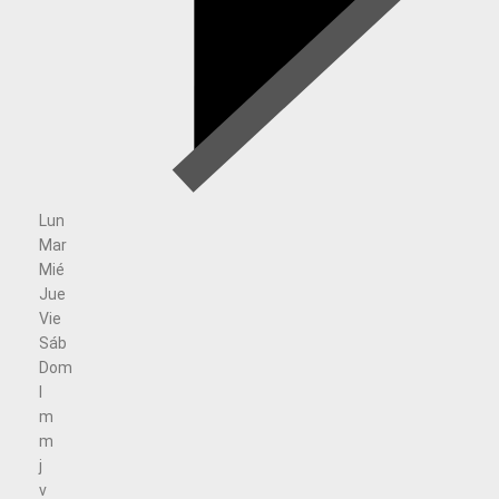
Lun
Mar
Mié
Jue
Vie
Sáb
Dom
l
m
m
j
v