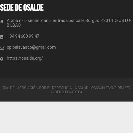
Sede de OSALDE
Araba nº 6 semisótano, entrada por calle Burgos. 48014 DEUSTO-
BILBAO
+34 94 600 99 47
op.paisvasco@gmail.com
https://osalde.org/
OSALDE | ASOCIACIÓN POR EL DERECHO A LA SALUD · OSASUN ESKUBIDEAREN
ALDEKO ELKARTEA