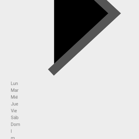
Lun
Mar
Mié
Jue
Vie
Sáb
Dom
l
m