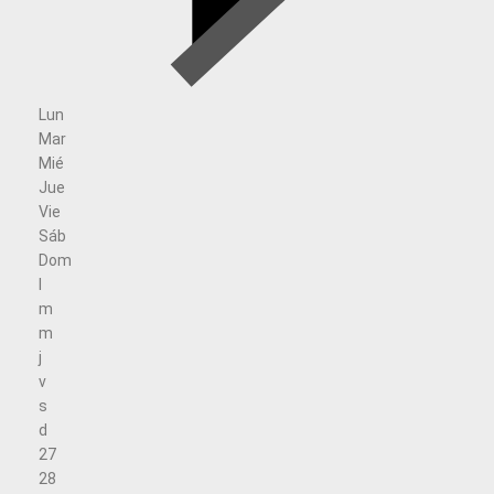
Lun
Mar
Mié
Jue
Vie
Sáb
Dom
l
m
m
j
v
s
d
27
28