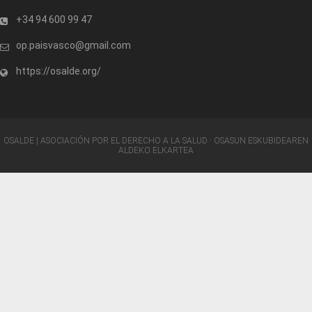
+34 94 600 99 47
op.paisvasco@gmail.com
https://osalde.org/
OSALDE | ASOCIACIÓN POR EL DERECHO A LA SALUD · OSASUN ESKUBIDEAREN
ALDEKO ELKARTEA