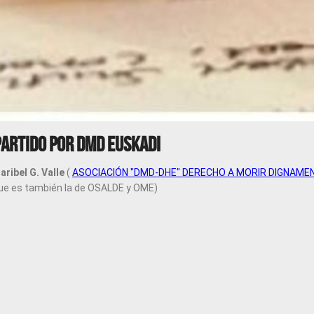
artido por DMD Euskadi
aribel G. Valle
(
ASOCIACIÓN "DMD-DHE" DERECHO A MORIR DIGNAME
ue es también la de OSALDE y OME)