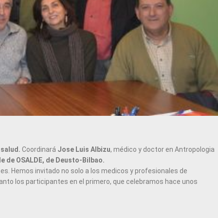
 salud.
Coordinará
Jose Luis Albizu
, médico y doctor en Antropologia
ede de OSALDE, de Deusto-Bilbao.
ises. Hemos invitado no solo a los medicos y profesionales de
tanto los participantes en el primero, que celebramos hace unos