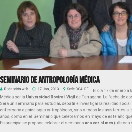
Seminario de Antropología Médica
Redacción web
17 Jan, 2013
Sede OSALDE
El día 17 de enero a
Médica por la
Universidad Rovira i Vigil
de Tarragona. La fecha de co
Será un seminario para estudiar, debatir e investigar la realidad soci
enfermeria o psicologas antropólogos, sino a todos los asistentes a 
años, como en el Seminario que celebramos en mayo de este año que
En principio se propone celebrar el seminario
una vez al mes
(ultimos 