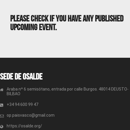
Please Check If You Have Any Published
Upcoming Event.
Sede de OSALDE
Araba nº 6 semisótano, entrada por calle Burgos. 48014 DEUSTO-
BILBAO
+34 94 600 99 47
op.paisvasco@gmail.com
https://osalde.org/