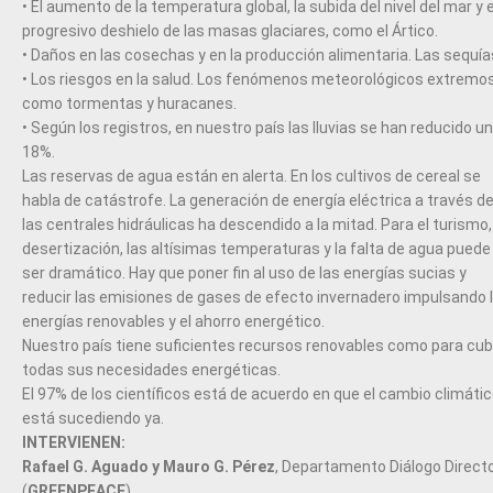
• El aumento de la temperatura global, la subida del nivel del mar y e
progresivo deshielo de las masas glaciares, como el Ártico.
• Daños en las cosechas y en la producción alimentaria. Las sequía
• Los riesgos en la salud. Los fenómenos meteorológicos extremos
como tormentas y huracanes.
• Según los registros, en nuestro país las lluvias se han reducido un
18%.
Las reservas de agua están en alerta. En los cultivos de cereal se
habla de catástrofe. La generación de energía eléctrica a través d
las centrales hidráulicas ha descendido a la mitad. Para el turismo,
desertización, las altísimas temperaturas y la falta de agua puede
ser dramático. Hay que poner fin al uso de las energías sucias y
reducir las emisiones de gases de efecto invernadero impulsando 
energías renovables y el ahorro energético.
Nuestro país tiene suficientes recursos renovables como para cubr
todas sus necesidades energéticas.
El 97% de los científicos está de acuerdo en que el cambio climáti
está sucediendo ya.
INTERVIENEN:
Rafael G. Aguado y Mauro G. Pérez
, Departamento Diálogo Direct
(
GREENPEACE
)