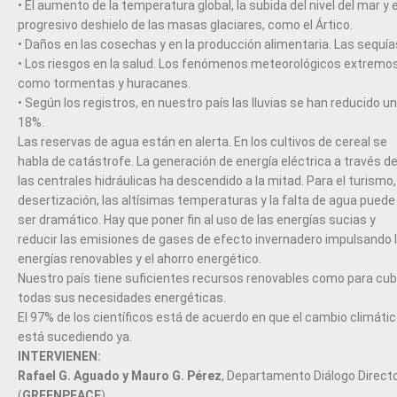
• El aumento de la temperatura global, la subida del nivel del mar y e
progresivo deshielo de las masas glaciares, como el Ártico.
• Daños en las cosechas y en la producción alimentaria. Las sequía
• Los riesgos en la salud. Los fenómenos meteorológicos extremos
como tormentas y huracanes.
• Según los registros, en nuestro país las lluvias se han reducido un
18%.
Las reservas de agua están en alerta. En los cultivos de cereal se
habla de catástrofe. La generación de energía eléctrica a través d
las centrales hidráulicas ha descendido a la mitad. Para el turismo,
desertización, las altísimas temperaturas y la falta de agua puede
ser dramático. Hay que poner fin al uso de las energías sucias y
reducir las emisiones de gases de efecto invernadero impulsando 
energías renovables y el ahorro energético.
Nuestro país tiene suficientes recursos renovables como para cubr
todas sus necesidades energéticas.
El 97% de los científicos está de acuerdo en que el cambio climáti
está sucediendo ya.
INTERVIENEN:
Rafael G. Aguado y Mauro G. Pérez
, Departamento Diálogo Direct
(
GREENPEACE
)