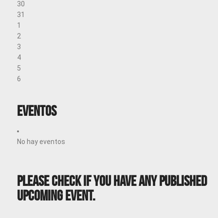
30
31
1
2
3
4
5
6
Eventos
No hay eventos
Please Check If You Have Any Published
Upcoming Event.