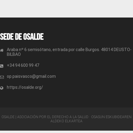
Sede de OSALDE
Araba nº 6 semisótano, entrada por calle Burgos. 48014 DEUSTO-
BILBAO
+34 94 600 99 47
op.paisvasco@gmail.com
https://osalde.org/
OSALDE | ASOCIACIÓN POR EL DERECHO A LA SALUD · OSASUN ESKUBIDEAREN
ALDEKO ELKARTEA