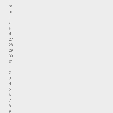
l
m
m
j
v
s
d
27
28
29
30
31
1
2
3
4
5
6
7
8
9