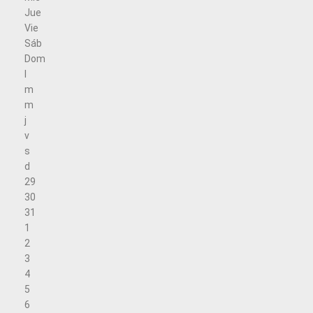
Jue
Vie
Sáb
Dom
l
m
m
j
v
s
d
29
30
31
1
2
3
4
5
6