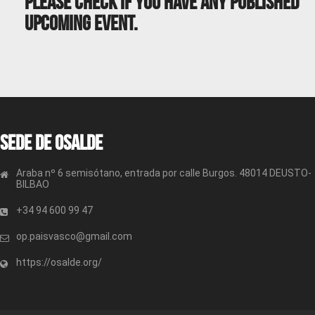
Please Check If You Have Any Published
Upcoming Event.
Sede de OSALDE
Araba nº 6 semisótano, entrada por calle Burgos. 48014 DEUSTO-
BILBAO
+34 94 600 99 47
op.paisvasco@gmail.com
https://osalde.org/