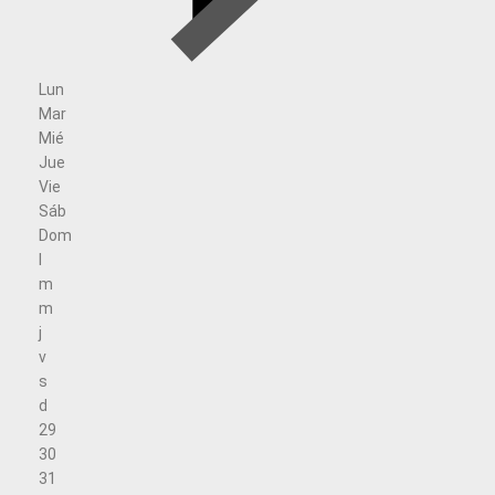
Lun
Mar
Mié
Jue
Vie
Sáb
Dom
l
m
m
j
v
s
d
29
30
31