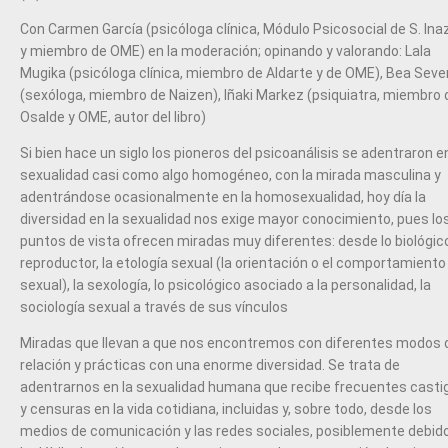
Con Carmen García (psicóloga clínica, Módulo Psicosocial de S. Ina
y miembro de OME) en la moderación; opinando y valorando: Lala
Mugika (psicóloga clínica, miembro de Aldarte y de OME), Bea Seve
(sexóloga, miembro de Naizen), Iñaki Markez (psiquiatra, miembro 
Osalde y OME, autor del libro)
Si bien hace un siglo los pioneros del psicoanálisis se adentraron en
sexualidad casi como algo homogéneo, con la mirada masculina y
adentrándose ocasionalmente en la homosexualidad, hoy día la
diversidad en la sexualidad nos exige mayor conocimiento, pues lo
puntos de vista ofrecen miradas muy diferentes: desde lo biológic
reproductor, la etología sexual (la orientación o el comportamiento
sexual), la sexología, lo psicológico asociado a la personalidad, la
sociología sexual a través de sus vínculos
Miradas que llevan a que nos encontremos con diferentes modos 
relación y prácticas con una enorme diversidad. Se trata de
adentrarnos en la sexualidad humana que recibe frecuentes casti
y censuras en la vida cotidiana, incluidas y, sobre todo, desde los
medios de comunicación y las redes sociales, posiblemente debid