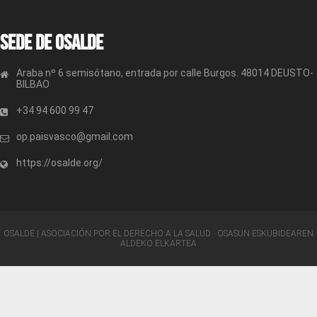
Sede de OSALDE
Araba nº 6 semisótano, entrada por calle Burgos. 48014 DEUSTO-
BILBAO
+34 94 600 99 47
op.paisvasco@gmail.com
https://osalde.org/
OSALDE | ASOCIACIÓN POR EL DERECHO A LA SALUD · OSASUN ESKUBIDEAREN
ALDEKO ELKARTEA