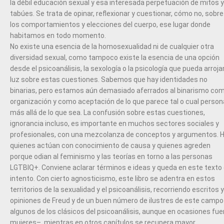
la débil educación sexual y esa interesada perpetuación de mitos y
tabúes. Se trata de opinar, reflexionar y cuestionar, cómo no, sobre
los comportamientos y elecciones del cuerpo, ese lugar donde
habitamos en todo momento.
No existe una esencia de la homosexualidad ni de cualquier otra
diversidad sexual, como tampoco existe la esencia de una opción
desde el psicoanálisis, la sexología o la psicología que pueda arroja
luz sobre estas cuestiones. Sabemos que hay identidades no
binarias, pero estamos aún demasiado aferrados al binarismo co
organización y como aceptación de lo que parece tal o cual person
más allá de lo que sea. La confusión sobre estas cuestiones,
ignorancia incluso, es importante en muchos sectores sociales y
profesionales, con una mezcolanza de conceptos y argumentos. 
quienes actúan con conocimiento de causa y quienes agreden
porque odian al feminismo y las teorías en torno a las personas
LGTBIQ+. Conviene aclarar términos e ideas y queda en este texto 
intento. Con cierto agnosticismo, este libro se adentra en estos
territorios de la sexualidad y el psicoanálisis, recorriendo escritos y
opiniones de Freud y de un buen número de ilustres de este campo
algunos de los clásicos del psicoanálisis, aunque en ocasiones fue
mujeres–, mientras en otros capítulos se recupera mayor