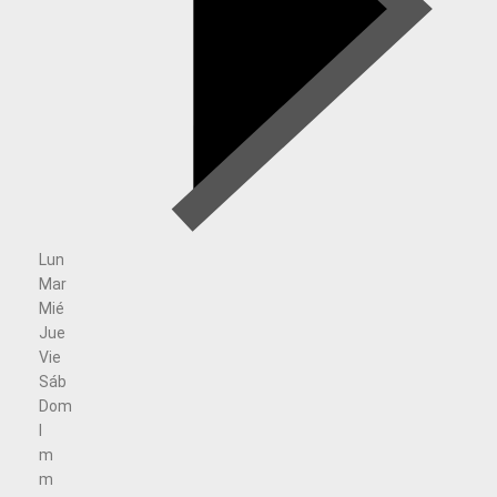
Lun
Mar
Mié
Jue
Vie
Sáb
Dom
l
m
m