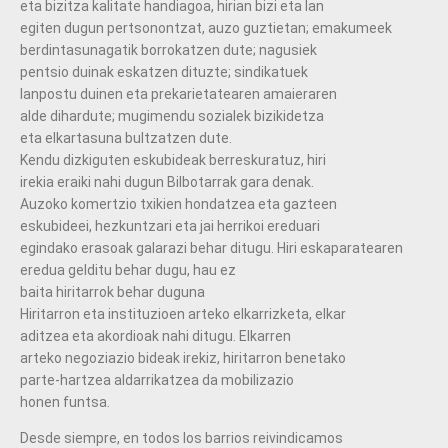
eta bizitza kalitate handiagoa, hirian bizi eta lan
egiten dugun pertsonontzat, auzo guztietan; emakumeek
berdintasunagatik borrokatzen dute; nagusiek
pentsio duinak eskatzen dituzte; sindikatuek
lanpostu duinen eta prekarietatearen amaieraren
alde dihardute; mugimendu sozialek bizikidetza
eta elkartasuna bultzatzen dute.
Kendu dizkiguten eskubideak berreskuratuz, hiri
irekia eraiki nahi dugun Bilbotarrak gara denak.
Auzoko komertzio txikien hondatzea eta gazteen
eskubideei, hezkuntzari eta jai herrikoi ereduari
egindako erasoak galarazi behar ditugu. Hiri eskaparatearen
eredua gelditu behar dugu, hau ez
baita hiritarrok behar duguna
Hiritarron eta instituzioen arteko elkarrizketa, elkar
aditzea eta akordioak nahi ditugu. Elkarren
arteko negoziazio bideak irekiz, hiritarron benetako
parte-hartzea aldarrikatzea da mobilizazio
honen funtsa.
Desde siempre, en todos los barrios reivindicamos