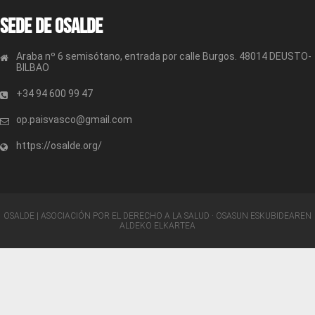
Sede de OSALDE
Araba nº 6 semisótano, entrada por calle Burgos. 48014 DEUSTO-
BILBAO
+34 94 600 99 47
op.paisvasco@gmail.com
https://osalde.org/
OSALDE | ASOCIACIÓN POR EL DERECHO A LA SALUD · OSASUN ESKUBIDEAREN
ALDEKO ELKARTEA