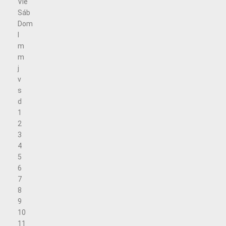
Vie
Sáb
Dom
l
m
m
j
v
s
d
1
2
3
4
5
6
7
8
9
10
11