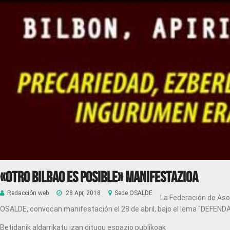
«Otro Bilbao es posible» Manifestazioa
Redacción web
28 Apr, 2018
Sede OSALDE
La Federación de Asoc
OSALDE, convocan manifestación el 28 de abril, bajo el lema "
Betidanik aldarrikatu izan ditugu espazio publikoak