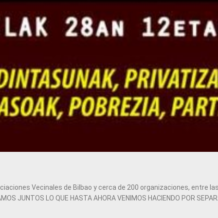
iaciones Vecinales de Bilbao y cerca de 200 organizaciones, entre las 
DEFENDAMOS JUNTOS LO QUE HASTA AHORA VENIMOS HACIENDO POR SEPA