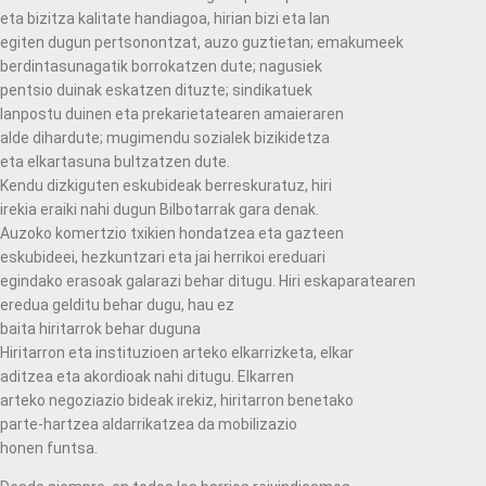
eta bizitza kalitate handiagoa, hirian bizi eta lan
egiten dugun pertsonontzat, auzo guztietan; emakumeek
berdintasunagatik borrokatzen dute; nagusiek
pentsio duinak eskatzen dituzte; sindikatuek
lanpostu duinen eta prekarietatearen amaieraren
alde dihardute; mugimendu sozialek bizikidetza
eta elkartasuna bultzatzen dute.
Kendu dizkiguten eskubideak berreskuratuz, hiri
irekia eraiki nahi dugun Bilbotarrak gara denak.
Auzoko komertzio txikien hondatzea eta gazteen
eskubideei, hezkuntzari eta jai herrikoi ereduari
egindako erasoak galarazi behar ditugu. Hiri eskaparatearen
eredua gelditu behar dugu, hau ez
baita hiritarrok behar duguna
Hiritarron eta instituzioen arteko elkarrizketa, elkar
aditzea eta akordioak nahi ditugu. Elkarren
arteko negoziazio bideak irekiz, hiritarron benetako
parte-hartzea aldarrikatzea da mobilizazio
honen funtsa.