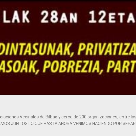
iaciones Vecinales de Bilbao y cerca de 200 organizaciones, entre las 
DEFENDAMOS JUNTOS LO QUE HASTA AHORA VENIMOS HACIENDO POR SEPA