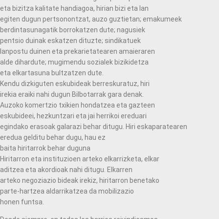
eta bizitza kalitate handiagoa, hirian bizi eta lan
egiten dugun pertsonontzat, auzo guztietan; emakumeek
berdintasunagatik borrokatzen dute; nagusiek
pentsio duinak eskatzen dituzte; sindikatuek
lanpostu duinen eta prekarietatearen amaieraren
alde dihardute; mugimendu sozialek bizikidetza
eta elkartasuna bultzatzen dute.
Kendu dizkiguten eskubideak berreskuratuz, hiri
irekia eraiki nahi dugun Bilbotarrak gara denak.
Auzoko komertzio txikien hondatzea eta gazteen
eskubideei, hezkuntzari eta jai herrikoi ereduari
egindako erasoak galarazi behar ditugu. Hiri eskaparatearen
eredua gelditu behar dugu, hau ez
baita hiritarrok behar duguna
Hiritarron eta instituzioen arteko elkarrizketa, elkar
aditzea eta akordioak nahi ditugu. Elkarren
arteko negoziazio bideak irekiz, hiritarron benetako
parte-hartzea aldarrikatzea da mobilizazio
honen funtsa.