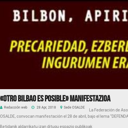
«Otro Bilbao es posible» Manifestazioa
Redacción web
28 Apr, 2018
Sede OSALDE
La Federación de Asoc
OSALDE, convocan manifestación el 28 de abril, bajo el lema "
Betidanik aldarrikatu izan ditugu espazio publikoak