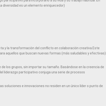
 participativo para incorporarlo a su vida y su trabajo habitual. En
(La diversidad es un elemento enriquecedor)
sta y la transformación del conflicto en colaboración creativa.Este
n para aquellos que buscan nuevas formas (más saludables y efectivas)
se de los grupos, sin importar su tamaño. Basándose en la creencia de
del liderazgo participativo conjuga una serie de procesos
 soluciones e innovaciones no residen en un único líder o punto de