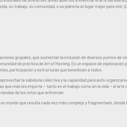
esionales de diferentes áreas abiertos a vivenciar el arte del liderazgo
da, su trabajo, su comunidad, o su planeta un lugar mejor para vivir. 
saciones grupales, que sustentan la inclusión de diversos puntos de vi
 comunidad de práctica de Art of Hosting. Es un espacio de exploració
miso, participación y estructuras que beneficien a todos.
e aprovechar la sabiduría colectiva y la capacidad para auto-organizar
s que más les importa – tanto en el trabajo como en la vida – el arte 
 riendas de los retos que enfrentan.
 un mundo que resulta cada vez más complejo y fragmentado, donde las