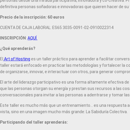
personas desde una mirada participativa, innovadora y co-creativa. Prof
definitiva personas soñadoras e innovadoras que quieren hacer de su vi
Precio de la inscripción: 60 euros
CUENTA DE CAJA LABORAL: ES65 3035-0091-02-0910022314
INSCRIPCIÓN
:
AQUÍ
¿Qué aprenderás?
El
Art of Hosting
es un taller práctico para aprender a facilitar conver
taller estará enfocado en practicar las metodologías y fortalecer la
de organizarse, innovar, e interactuar con otros, para generar compro
El arte del liderazgo participativo es una forma altamente efectiva d
que las personas otorgan su energía y prestan sus recursos a las cosa
conversacionales para invitar a las personas a adentrarse y tomar las
Este taller es mucho más que un entrenamiento... es una respuesta a
vista, sino en una imagen mucho más grande: La Sabiduría Colectiva.
Participando del taller aprenderás: