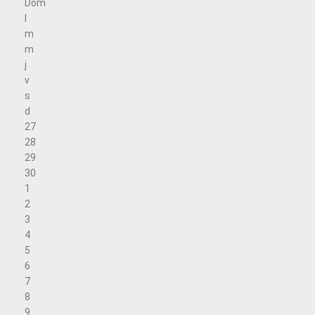
Dom
l
m
m
j
v
s
d
27
28
29
30
1
2
3
4
5
6
7
8
9