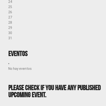
24
25
26
27
28
29
30
31
Eventos
No hay eventos
Please Check If You Have Any Published
Upcoming Event.