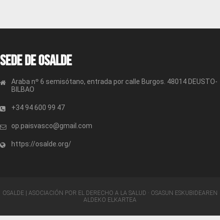
Sede de OSALDE
Araba nº 6 semisótano, entrada por calle Burgos. 48014 DEUSTO-
BILBAO
+34 94 600 99 47
op.paisvasco@gmail.com
https://osalde.org/
OSALDE | ASOCIACIÓN POR EL DERECHO A LA SALUD · OSASUN ESKUBIDEAREN
ALDEKO ELKARTEA