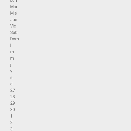
Lun
Mar
Mié
Jue
Vie
Sáb
Dom
l
m
m
j
v
s
d
27
28
29
30
1
2
3