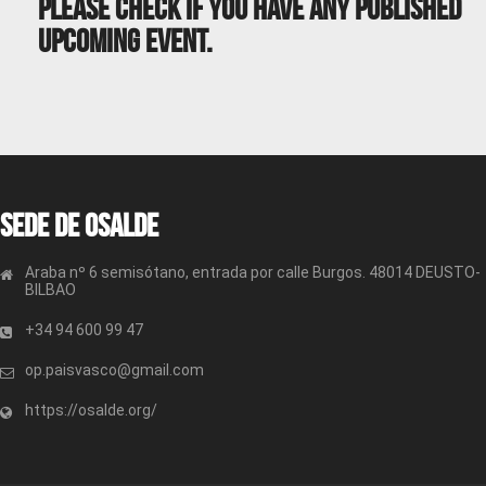
Please Check If You Have Any Published
Upcoming Event.
Sede de OSALDE
Araba nº 6 semisótano, entrada por calle Burgos. 48014 DEUSTO-
BILBAO
+34 94 600 99 47
op.paisvasco@gmail.com
https://osalde.org/