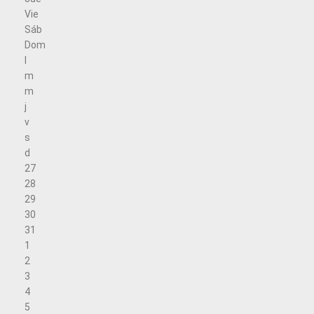
Vie
Sáb
Dom
l
m
m
j
v
s
d
27
28
29
30
31
1
2
3
4
5