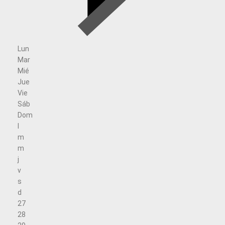
Lun
Mar
Mié
Jue
Vie
Sáb
Dom
l
m
m
j
v
s
d
27
28