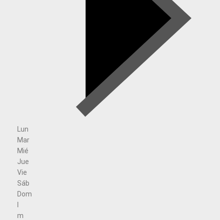
Lun
Mar
Mié
Jue
Vie
Sáb
Dom
l
m