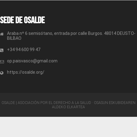
Sede de OSALDE
Araba nº 6 semisótano, entrada por calle Burgos. 48014 DEUSTO-
BILBAO
+34 94 600 99 47
op.paisvasco@gmail.com
https://osalde.org/
OSALDE | ASOCIACIÓN POR EL DERECHO A LA SALUD · OSASUN ESKUBIDEAREN
ALDEKO ELKARTEA