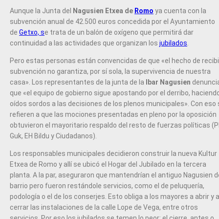
Aunque la Junta del
Nagusien Etxea de
Romo
ya cuenta con la
subvención anual de 42.500 euros concedida por el Ayuntamiento
de
Getxo, s
e trata de un balón de oxígeno que permitirá dar
continuidad a las actividades que organizan los
jubilados
.
Pero estas personas están convencidas de que «el hecho de recibir
subvención no garantiza, por sí sola, la supervivencia de nuestra
casa». Los representantes de la junta de la
Ibar Nagusien
denunci
que «el equipo de gobierno sigue apostando por el derribo, haciend
oídos sordos a las decisiones de los plenos municipales». Con eso
refieren a que las mociones presentadas en pleno por la oposición
obtuvieron el mayoritario respaldo del resto de fuerzas políticas (P
Guk, EH Bildu y Ciudadanos).
Los responsables municipales decidieron construir la nueva Kultur
Etxea de Romo y allí se ubicó el Hogar del Jubilado en la tercera
planta. A la par, aseguraron que mantendrían el antiguo Nagusien d
barrio pero fueron restándole servicios, como el de peluquería,
podología o el de los conserjes. Esto obliga a los mayores a abrir y 
cerrar las instalaciones de la calle Lope de Vega, entre otros
servicios. Por eso los jubilados se temen lo peor: el cierre, antes o