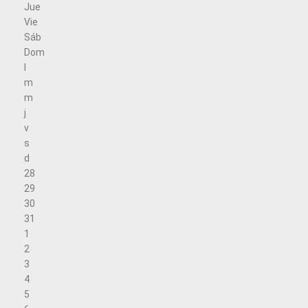
Jue
Vie
Sáb
Dom
l
m
m
j
v
s
d
28
29
30
31
1
2
3
4
5