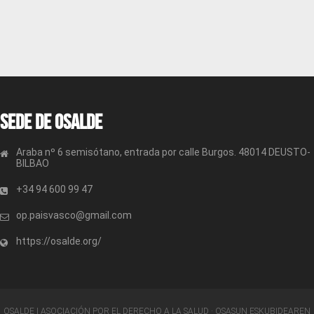
Sede de OSALDE
Araba nº 6 semisótano, entrada por calle Burgos. 48014 DEUSTO-
BILBAO
+34 94 600 99 47
op.paisvasco@gmail.com
https://osalde.org/
OSALDE | ASOCIACIÓN POR EL DERECHO A LA SALUD · OSASUN ESKUBIDEAREN