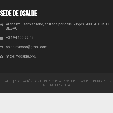
Sede de OSALDE
Araba nº 6 semisótano, entrada por calle Burgos. 48014 DEUSTO-
BILBAO
+34 94 600 99 47
op.paisvasco@gmail.com
https://osalde.org/
OSALDE | ASOCIACIÓN POR EL DERECHO A LA SALUD · OSASUN ESKUBIDEAREN
ALDEKO ELKARTEA