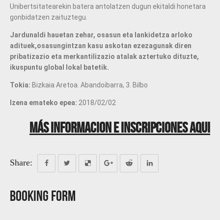
Unibertsitatearekin batera antolatzen dugun ekitaldi honetara
gonbidatzen zaituztegu.
Jardunaldi hauetan zehar, osasun eta lankidetza arloko
adituek,
osasungintzan kasu askotan ezezagunak diren
pribatizazio eta merkantilizazio atalak aztertuko dituzte
,
ikuspuntu global lokal batetik.
Tokia:
Bizkaia Aretoa. Abandoibarra, 3. Bilbo
Izena emateko epea:
2018/02/02
Más informacion e inscripciones aqui
Share:
Booking Form