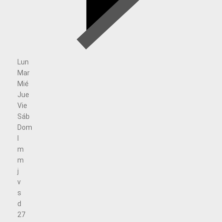
Lun
Mar
Mié
Jue
Vie
Sáb
Dom
l
m
m
j
v
s
d
27