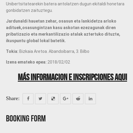
Unibertsitatearekin batera antolatzen dugun ekitaldi honetara
gonbidatzen zaituztegu.
Jardunaldi hauetan zehar, osasun eta lankidetza arloko
adituek,
osasungintzan kasu askotan ezezagunak diren
pribatizazio eta merkantilizazio atalak aztertuko dituzte
,
ikuspuntu global lokal batetik.
Tokia:
Bizkaia Aretoa. Abandoibarra, 3. Bilbo
Izena emateko epea:
2018/02/02
Más informacion e inscripciones aqui
Share:
Booking Form