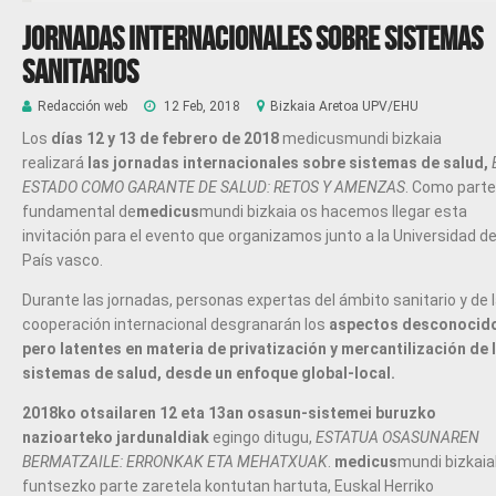
JORNADAS INTERNACIONALES SOBRE SISTEMAS
SANITARIOS
Redacción web
12 Feb, 2018
Bizkaia Aretoa UPV/EHU
Los
días 12 y 13 de febrero de 2018
medicusmundi bizkaia
realizará
las jornadas internacionales sobre sistemas de salud,
ESTADO COMO GARANTE DE SALUD: RETOS Y AMENZAS
. Como parte
fundamental de
medicus
mundi bizkaia os hacemos llegar esta
invitación para el evento que organizamos junto a la Universidad de
País vasco.
Durante las jornadas, personas expertas del ámbito sanitario y de 
cooperación internacional desgranarán los
aspectos desconocid
pero latentes en materia de privatización y mercantilización de 
sistemas de salud
, desde un enfoque
global-local
.
2018ko otsailaren 12 eta 13an
osasun-sistemei buruzko
nazioarteko jardunaldiak
egingo ditugu,
ESTATUA OSASUNAREN
BERMATZAILE: ERRONKAK ETA MEHATXUAK
.
medicus
mundi bizkai
funtsezko parte zaretela kontutan hartuta, Euskal Herriko