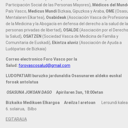
Participación Social de las Personas Mayores),
Médicos del Mund
País Vasco,
Medicus Mundi
Bizkaia, Gipuzkoa y Araba,
OME
(Osas
Mentalaren Elkartea),
Osabideak
(Asociación Vasca de Profesiona
de la Medicina y la Abogacía en defensa del derecho a la salud de l
personas privadas de libertad),
OSALDE
(Asociación por el Derecho
la Salud),
OSATZEN
(Sociedad Vasca de Medicina de Familia y
Comunitaria de Euskadi),
Ekintza aluviz
(Asociación de Ayuda a
Ludópatas de Bizkaia)
Correo electronico Foro Vasco por la
Salud:
forovascosalud@gmail.com
LUDOPATIARI buruzko jardunaldia
Osasunaren aldeko euskal
foroak antolatua
OSASUNA JOKOAN DAGO
Apirilaren 3an, 18:00etan
Bizkaiko Medikuen Elkargoa
Areilza I aretoan
Lersundi kalea 
6. solairua, Bilbo
EGITARAUA