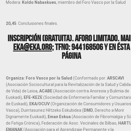
Modera:
Koldo Nabaskues
, miembro del Foro Vasco por la Salud
20,45
. Conclusiones finales.
Inscripción (gratuita)
. Aforo limitado. Mai
eka@eka.org
; Tfno: 944168506 y en ésta
página
Organiza:
Foro Vasco por la Salud
(Conformado por:
ARSCAVI
(Asociación Sociocultural para la Revitalización de la Salud y Calid
de Vida) de Leioa,
ACABE
(Asociación contra Anorexia y Bulimia de
Euskadi),
EFE-KEZE
(Sociedad de Enfermería Familiar y Comunitari
de Euskadi),
EKA/OCUV
(Organización de Consumidores y Usuario
Vasca), Duintasunez Hiltzeko Eskubidea (
DMD
, Derecho a Morir
Dignamente Euskadi),
Eman Eskua
(Asociación de Fibromialgia y S
de Fatiga Crónica), Federación de Asoc. Vecinales de Bilbao,
HART
EMANAK
(Asociación para el Aprendizaje Permanente y la