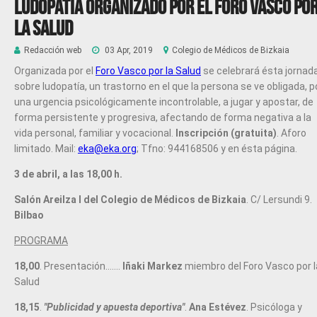
LUDOPATÍA Organizado por el Foro Vasco po
la Salud
Redacción web
03 Apr, 2019
Colegio de Médicos de Bizkaia
Organizada por el
Foro Vasco por la Salud
se celebrará ésta jornad
sobre ludopatía, un trastorno en el que la persona se ve obligada, p
una urgencia psicológicamente incontrolable, a jugar y apostar, de
forma persistente y progresiva, afectando de forma negativa a la
vida personal, familiar y vocacional.
Inscripción (gratuita)
. Aforo
limitado. Mail:
eka@eka.org
; Tfno: 944168506 y en ésta página.
3 de abril, a las 18,00 h.
Salón Areilza I del Colegio de Médicos de Bizkaia
. C/ Lersundi 9.
Bilbao
PROGRAMA
18,00
. Presentación…….
Iñaki Markez
miembro del Foro Vasco por l
Salud
18,15
.
"Publicidad y apuesta deportiva"
.
Ana Estévez
. Psicóloga y