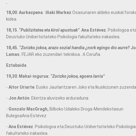
18,00
.
Aurkezpena
:
Iñaki Markez
Osasunaren aldeko euskal forok
kidea
18,15
.
“Publizitatea eta kirol apustuak”
.
Ana Estévez
. Psikologoa et
Deustuko Unibertsitateko Psikologia fakultateko irakaslea.
18,45
.
“Zorizko jokoa, arazo sozial handia ¿nork egingo dio aurre?
Ju
Lamas.
FEJAR eko zuzendari teknikoa.. A Coruña.
Eztabaida
19,30
.
Mahai-ingurua:
“Zorizko jokoa, egoera larria”
-
Aitor Uriarte
. Eusko Jaurlaritzaren Joko eta Ikuskizunen zuzenda
-
Jon Antón
. Ekintza aluvizeko arduraduna
-
Gonzalo MacGragh,
Bilboko Udaleko Droga-Mendekotasun
Bulegoa
Ana Estévez
-
Ana Estévez
. Psikologoa eta Deustuko Unibertsitateko Psikologia
fakultateko irakaslea.