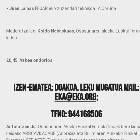
- Juan Lamas
FEJAR eko zuzendari teknikoa.. A Coruña.
Moderatzailea
: Koldo Nabaskues
, Osasunaren aldeko Euskal Foro
kidea
20,45
.
Azken ondorioa
Izen-ematea: doakoa. Leku mugatua Mail:
eka@eka.org
;
Tfno: 944168506
Antolatzen du:
Osasunaren Aldeko Euskal Foroak (hauek bere kide
Leioako ARSCAVI; ACABE (Anorexia eta Bulimiaren Aurkako Euskal