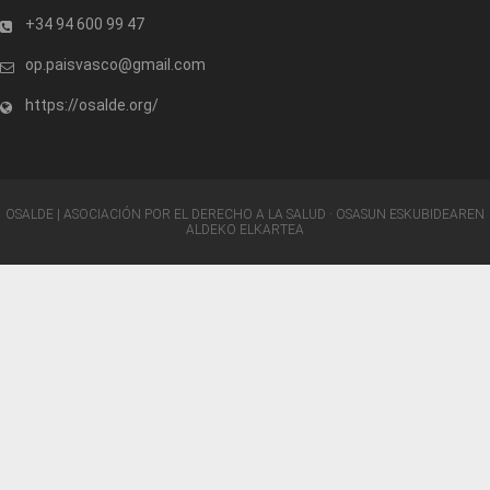
+34 94 600 99 47
op.paisvasco@gmail.com
https://osalde.org/
OSALDE | ASOCIACIÓN POR EL DERECHO A LA SALUD · OSASUN ESKUBIDEAREN
ALDEKO ELKARTEA