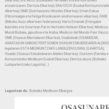
Elkartea); EFE-KEZE (Euskadiko familiako eta komunitateko
erizaintzaren Zientzia Elkartea); EKA/OCUV (Euskal Kontsumitzail
Alkartea); DMD (Duintasunez Hiltzeko Elkartea); Eman Eskua
(Fibromialgia eta Fatiga Kronikoaren sindromearen elkartea); FAVB
(Bilboko Auzo elkarteen federazioa); Hartu Emanak (Etengabe
Ikasteko eta Gizartean Parte Hartzeko Helduen Elkartea); Medicus
Mundi Bizkaia, gipuzkoa eta Araba; Medicos del Mundo Pais Vasco;
OME (Osasun Mentalaren Elkartea); Osabideak (OSABIDEAK,
ASKATASUN GABEKO PERTSONEN OSASUN ESKUBIDEAREN ALDEK
legelarien ESTA MEDIKUNTZAKO LANGILEEN EUSKAL ELKARTEA);
Osalde (Osasun Eskubidearen Aldeko Elkartea); Osatzen (Familia e
Komunitateko Medikuen Euskal Elkartea); Ekintza aluviz (Bizkaiko
Ludopatentzako Lagunta)…)
Laguntzen du:
Bizkaiko Medikuen Elkargoa