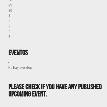
29
30
1
2
3
4
5
Eventos
No hay eventos
Please Check If You Have Any Published
Upcoming Event.