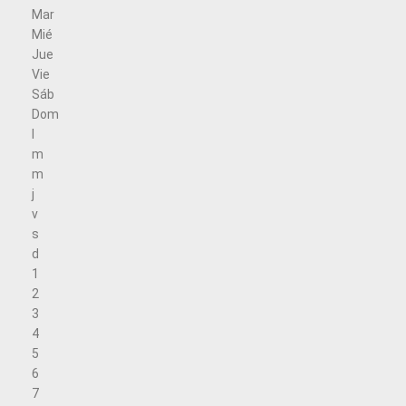
Mar
Mié
Jue
Vie
Sáb
Dom
l
m
m
j
v
s
d
1
2
3
4
5
6
7