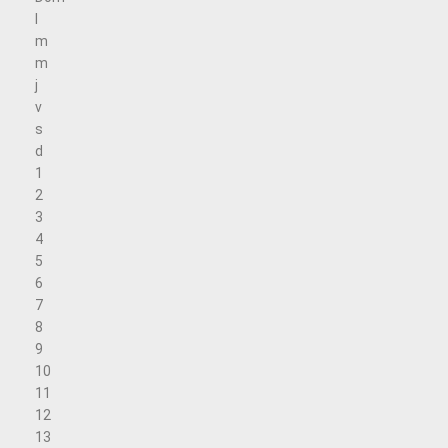
l
m
m
j
v
s
d
1
2
3
4
5
6
7
8
9
10
11
12
13