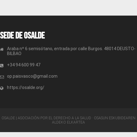
Sede de OSALDE
Araba nº 6 semisótano, entrada por calle Burgos. 48014 DEUSTO-
BILBAO
+34 94 600 99 47
op.paisvasco@gmail.com
https://osalde.org/
OSALDE | ASOCIACIÓN POR EL DERECHO A LA SALUD · OSASUN ESKUBIDEAREN
ALDEKO ELKARTEA