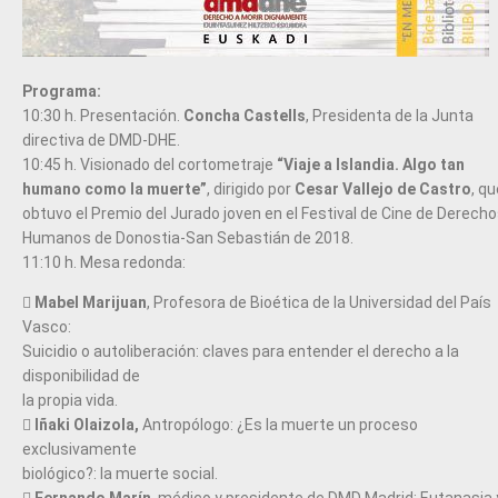
Programa:
10:30 h. Presentación.
Concha Castells
, Presidenta de la Junta
directiva de DMD-DHE.
10:45 h. Visionado del cortometraje
“Viaje a Islandia. Algo tan
humano como la muerte”
, dirigido por
Cesar Vallejo de Castro
, qu
obtuvo el Premio del Jurado joven en el Festival de Cine de Derech
Humanos de Donostia-San Sebastián de 2018.
11:10 h. Mesa redonda:

Mabel Marijuan
, Profesora de Bioética de la Universidad del País
Vasco:
Suicidio o autoliberación: claves para entender el derecho a la
disponibilidad de
la propia vida.

Iñaki Olaizola,
Antropólogo: ¿Es la muerte un proceso
exclusivamente
biológico?: la muerte social.

Fernando Marín
, médico y presidente de DMD Madrid: Eutanasia 