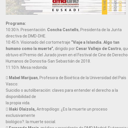
Programa:
10:30 h. Presentación.
Concha Castells
, Presidenta de la Junta
directiva de DMD-DHE.
10:45 h. Visionado del cortometraje
“Viaje a Islandia. Algo tan
humano como la muerte”
, dirigido por
Cesar Vallejo de Castro
, qu
obtuvo el Premio del Jurado joven en el Festival de Cine de Derech
Humanos de Donostia-San Sebastián de 2018.
11:10 h. Mesa redonda:

Mabel Marijuan
, Profesora de Bioética de la Universidad del País
Vasco:
Suicidio o autoliberación: claves para entender el derecho a la
disponibilidad de
la propia vida.

Iñaki Olaizola,
Antropólogo: ¿Es la muerte un proceso
exclusivamente
biológico?: la muerte social.

Fernando Marín
, médico y presidente de DMD Madrid: Eutanasia 