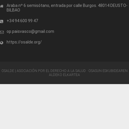
Araba nº 6 semisótano, entrada por calle Burgos. 48014 DEUSTO-
BILBAO
+34 94 600 99 47
op.paisvasco@gmail.com
https://osalde.org/
OSALDE | ASOCIACIÓN POR EL DERECHO A LA SALUD · OSASUN ESKUBIDEAREN
ALDEKO ELKARTEA