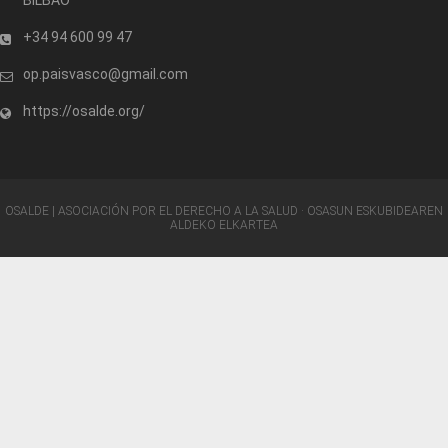
+34 94 600 99 47
op.paisvasco@gmail.com
https://osalde.org/
OSALDE | ASOCIACIÓN POR EL DERECHO A LA SALUD · OSASUN ESKUBIDEAREN
ALDEKO ELKARTEA