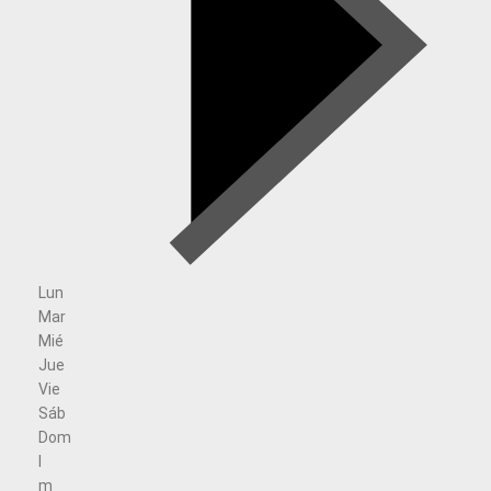
Lun
Mar
Mié
Jue
Vie
Sáb
Dom
l
m