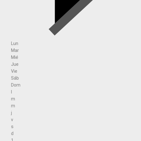
Lun
Mar
Mié
Jue
Vie
Sáb
Dom
l
m
m
j
v
s
d
1