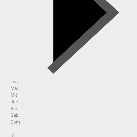
Lun
Mar
Mié
Jue
Vie
Sáb
Dom
l
m