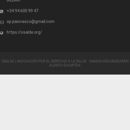
+34 94 600 99 47
op.paisvasco@gmail.com
https://osalde.org/
OSALDE | ASOCIACIÓN POR EL DERECHO A LA SALUD · OSASUN ESKUBIDEAREN
ALDEKO ELKARTEA