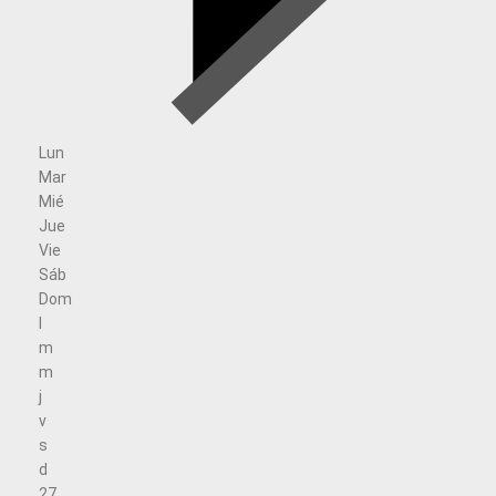
Lun
Mar
Mié
Jue
Vie
Sáb
Dom
l
m
m
j
v
s
d
27