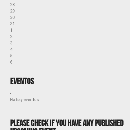
28
29
30
31
1
2
3
4
5
6
Eventos
No hay eventos
Please Check If You Have Any Published