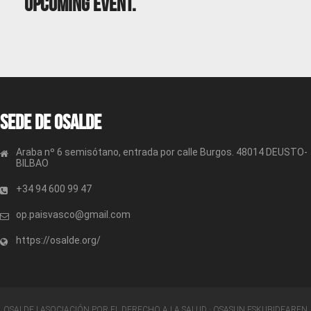
Upcoming Event.
Sede de OSALDE
Araba nº 6 semisótano, entrada por calle Burgos. 48014 DEUSTO-
BILBAO
+34 94 600 99 47
op.paisvasco@gmail.com
https://osalde.org/
OSALDE | ASOCIACIÓN POR EL DERECHO A LA SALUD · OSASUN ESKUBIDEAREN