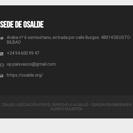
Sede de OSALDE
Araba nº 6 semisótano, entrada por calle Burgos. 48014 DEUSTO-
BILBAO
+34 94 600 99 47
op.paisvasco@gmail.com
https://osalde.org/
OSALDE | ASOCIACIÓN POR EL DERECHO A LA SALUD · OSASUN ESKUBIDEAREN
ALDEKO ELKARTEA