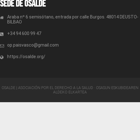
Sede de OSALDE
Araba nº 6 semisótano, entrada por calle Burgos. 48014 DEUSTO-
BILBAO
+34 94 600 99 47
op.paisvasco@gmail.com
https://osalde.org/
OSALDE | ASOCIACIÓN POR EL DERECHO A LA SALUD · OSASUN ESKUBIDEAREN
ALDEKO ELKARTEA