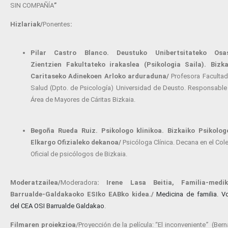
SIN COMPAÑÍA
”
Hizlariak/
Ponentes
:
Pilar Castro Blanco
. Deustuko Unibertsitateko Osa
Zientzien Fakultateko irakaslea (Psikologia Saila). Bizka
Caritaseko Adinekoen Arloko arduraduna/
Profesora Faculta
Salud (Dpto. de Psicología) Universidad de Deusto. Responsable
Área de Mayores de Cáritas Bizkaia.
Begoña Rueda Ruiz
.
Psikologo klinikoa. Bizkaiko Psikolog
Elkargo Ofizialeko dekanoa/
Psicóloga Clínica. Decana en el Col
Oficial de psicólogos de Bizkaia.
Moderatzailea/
Moderadora
:
Irene Lasa Beitia, Familia-medik
Barrualde-Galdakaoko ESIko EABko kidea./
Medicina de familia. V
del CEA OSI Barrualde Galdakao
.
Filmaren proiekzioa
/Proyección de la película: “El inconveniente
”
(Ber