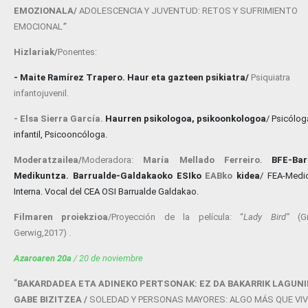
EMOZIONALA/
ADOLESCENCIA Y JUVENTUD: RETOS Y SUFRIMIENTO
EMOCIONAL
”
Hizlariak/
Ponentes:
- Maite Ramírez Trapero. Haur eta gazteen psikiatra/
Psiquiatra
infantojuvenil.
- Elsa Sierra García.
Haurren psikologoa, psikoonkologoa
/ Psicólog
infantil, Psicooncóloga.
Moderatzailea/
Moderadora:
María Mellado Ferreiro
.
BFE-Bar
Medikuntza. Barrualde-Galdakaoko ESIko
EABko
kidea
/ FEA-Medi
Interna. Vocal del CEA OSI Barrualde Galdakao.
Filmaren proiekzioa
/Proyección de la película: “
Lady Bird
”
(G
Gerwig,2017) .
Azaroaren 20a
/ 20 de noviembre
“
BAKARDADEA ETA ADINEKO PERTSONAK: EZ DA BAKARRIK LAGUNI
GABE BIZITZEA /
SOLEDAD Y PERSONAS MAYORES: ALGO MÁS QUE VIV