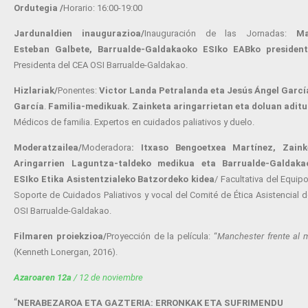
Ordutegia /
Horario: 16:00-19:00
Jardunaldien inaugurazioa/
Inauguración de las Jornadas:
Ma
Esteban Galbete,
Barrualde-Galdakaoko ESIko EABko presiden
Presidenta del CEA OSI Barrualde-Galdakao.
Hizlariak/
Ponentes:
Victor Landa Petralanda eta Jesús Ángel Garcí
García
.
Familia-medikuak. Zainketa aringarrietan eta doluan aditu
Médicos de familia. Expertos en cuidados paliativos y duelo.
Moderatzailea/
Moderadora
:
Itxaso Bengoetxea Martínez,
Zaink
Aringarrien Laguntza-taldeko medikua eta Barrualde-Galdaka
ESIko Etika Asistentzialeko Batzordeko kidea
/ Facultativa
del Equip
Soporte de Cuidados Paliativos y vocal del Comité de Ética Asistencial d
OSI Barrualde-Galdakao.
Filmaren proiekzioa/
Proyección de la película: “
Manchester frente al 
(Kenneth Lonergan, 2016).
Azaroaren 12a
/ 12 de noviembre
“
NERABEZAROA ETA GAZTERIA: ERRONKAK ETA SUFRIMENDU