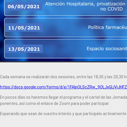
Cada semana se realizarán dos sesiones, entre las 18,30 y las 20,30 ho
https://docs.google.com/forms/d/e/1FAIpQLScZRw_9QLJxGLjVj
En pocos días os haremos llegar el programa y el cartel de las Jorna
ponentes, así como el enlace de Zoom para poder participar.
Esperando que sean de vuestro interés y que participéis activamente 